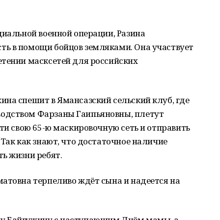
циальной военной операции, Разина
ь в помощи бойцов земляками. Она участвует
етении масксетей для российских
на спешит в Ямансазский сельский клуб, где
одством Фарзаны Гаипьяновны, плетут
сти свою 65-ю маскировочную сеть и отправить
 Так как знают, что достаточное наличие
ь жизни ребят.
атовна терпеливо ждёт сына и надеется на
у Байгужину с наступающим Днём мамы, а