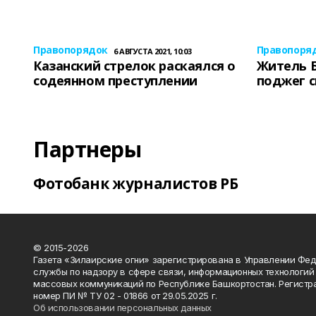
Правопорядок
Правопоря
6 АВГУСТА 2021, 10:03
Казанский стрелок раскаялся о
Житель 
содеянном преступлении
поджег 
Партнеры
Фотобанк журналистов РБ
© 2015-2026
Газета «Зилаирские огни» зарегистрирована в Управлении Фе
службы по надзору в сфере связи, информационных технологий
массовых коммуникаций по Республике Башкортостан. Регистр
номер ПИ № ТУ 02 - 01866 от 29.05.2025 г.
Об использовании персональных данных