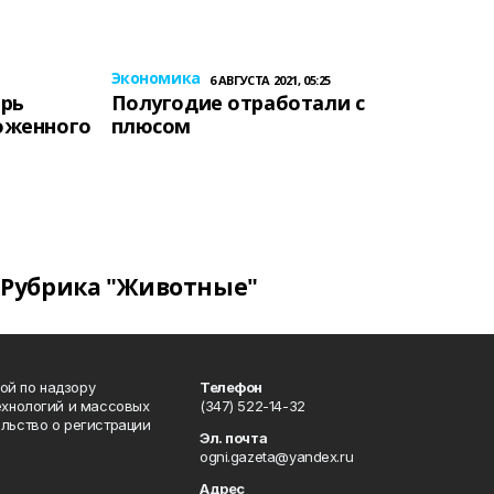
Экономика
6 АВГУСТА 2021, 05:25
ерь
Полугодие отработали с
оженного
плюсом
Рубрика "Животные"
ой по надзору
Телефон
ехнологий и массовых
(347) 522-14-32
льство о регистрации
Эл. почта
ogni.gazeta@yandex.ru
Адрес