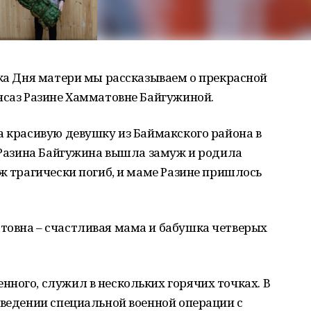
ика Дня матери мы рассказываем о прекрасной
нсаз Разине Хамматовне Байгужиной.
а красивую девушку из Баймакского района в
е Разина Байгужина вышла замуж и родила
уж трагически погиб, и маме Разине пришлось
товна – счастливая мама и бабушка четверых
ного, служил в нескольких горячих точках. В
оведении специальной военной операции с