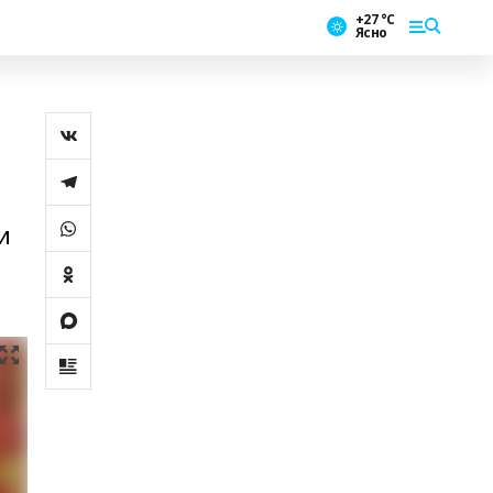
+27 °С
Ясно
и