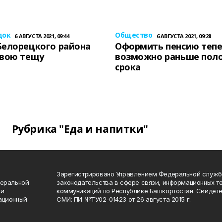
док
Общество
6 АВГУСТА 2021, 09:44
6 АВГУСТА 2021, 09:28
Белорецкого района
Оформить пенсию теп
свою тещу
возможно раньше пол
срока
Рубрика "Еда и напитки"
Зарегистрировано Управлением Федеральной служб
деральной
законодательства в сфере связи, информационных т
 и
коммуникаций по Республике Башкортостан. Свидете
ационный
СМИ: ПИ №ТУ02-01423 от 26 августа 2015 г.