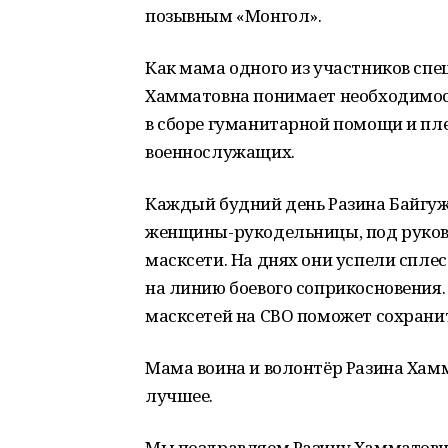
позывным «Монгол».
Как мама одного из участников спе
Хамматовна понимает необходимост
в сборе гуманитарной помощи и пл
военнослужащих.
Каждый будний день Разина Байгужи
женщины-рукодельницы, под руков
масксети. На днях они успели спле
на линию боевого соприкосновения.
масксетей на СВО поможет сохранит
Мама воина и волонтёр Разина Хамм
лучшее.
Мы поздравляем Разину Хамматовн