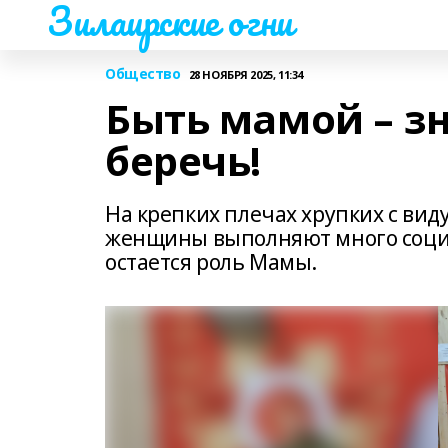
Зилаирские огни
Общество
28 НОЯБРЯ 2025, 11:34
Быть мамой – з
беречь!
На крепких плечах хрупких с ви
женщины выполняют много социа
остается роль Мамы.