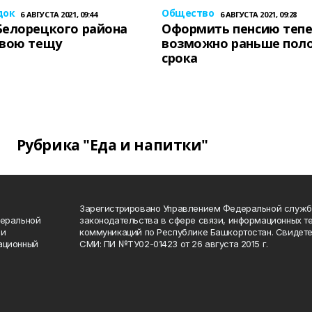
док
Общество
6 АВГУСТА 2021, 09:44
6 АВГУСТА 2021, 09:28
Белорецкого района
Оформить пенсию теп
свою тещу
возможно раньше пол
срока
Рубрика "Еда и напитки"
Зарегистрировано Управлением Федеральной служб
деральной
законодательства в сфере связи, информационных т
 и
коммуникаций по Республике Башкортостан. Свидете
ационный
СМИ: ПИ №ТУ02-01423 от 26 августа 2015 г.