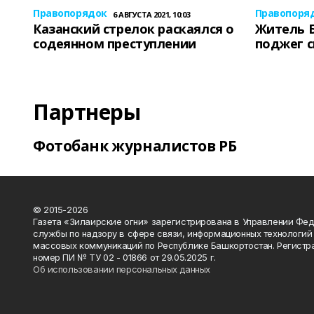
Правопорядок
Правопоря
6 АВГУСТА 2021, 10:03
Казанский стрелок раскаялся о
Житель 
содеянном преступлении
поджег 
Партнеры
Фотобанк журналистов РБ
© 2015-2026
Газета «Зилаирские огни» зарегистрирована в Управлении Фе
службы по надзору в сфере связи, информационных технологий
массовых коммуникаций по Республике Башкортостан. Регистр
номер ПИ № ТУ 02 - 01866 от 29.05.2025 г.
Об использовании персональных данных