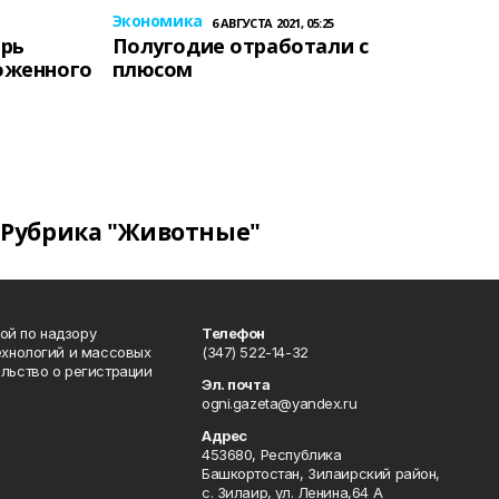
Экономика
6 АВГУСТА 2021, 05:25
ерь
Полугодие отработали с
оженного
плюсом
Рубрика "Животные"
ой по надзору
Телефон
ехнологий и массовых
(347) 522-14-32
льство о регистрации
Эл. почта
ogni.gazeta@yandex.ru
Адрес
453680, Республика
Башкортостан, Зилаирский район,
с. Зилаир, ул. Ленина,64 А