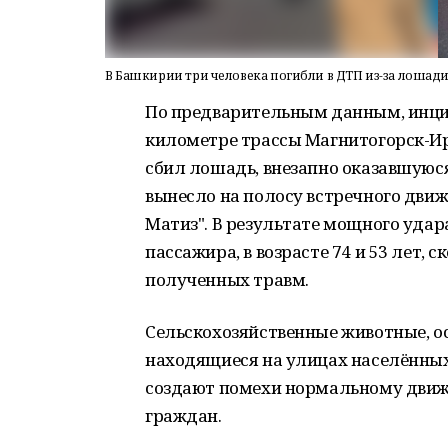
В Башкирии три человека погибли в ДТП из-за лошад
По предварительным данным, инци
километре трассы Магнитогорск-Ира
сбил лошадь, внезапно оказавшуюся
вынесло на полосу встречного движ
Матиз". В результате мощного удара
пассажира, в возрасте 74 и 53 лет, 
полученных травм.
Сельскохозяйственные животные, о
находящиеся на улицах населённых
создают помехи нормальному движ
граждан.