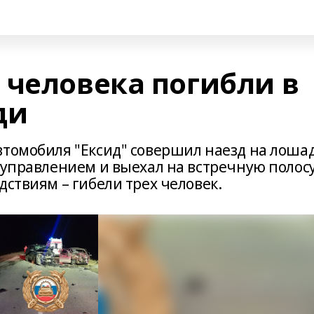
 человека погибли в
ди
втомобиля "Eксид" совершил наезд на лоша
 управлением и выехал на встречную полосу
дствиям – гибели трех человек.