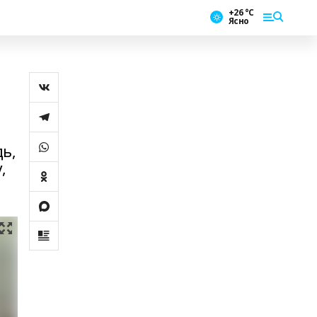
+26 °С
Ясно
дь,
,