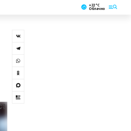
+22 °С
Облачно