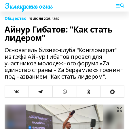
Зилаирские огни
Общество
15 ИЮЛЯ 2025, 12:30
Айнур Гибатов: "Как стать
лидером"
Основатель бизнес-клуба "Конгломерат"
из г.Уфа Айнур Гибатов провел для
участников молодежного форума «Zа
единство страны – Zа берҙәмлек» тренинг
под названием "Как стать лидером".