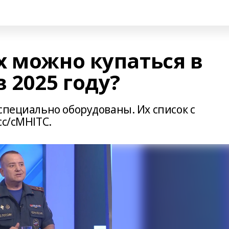
х можно купаться в
 2025 году?
специально оборудованы. Их список с
cc/cMHlTC.