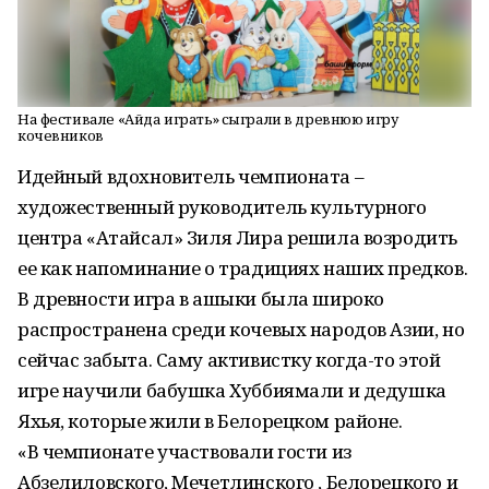
На фестивале «Айда играть» сыграли в древнюю игру
кочевников
Идейный вдохновитель чемпионата –
художественный руководитель культурного
центра «Атайсал» Зиля Лира решила возродить
ее как напоминание о традициях наших предков.
В древности игра в ашыки была широко
распространена среди кочевых народов Азии, но
сейчас забыта. Саму активистку когда-то этой
игре научили бабушка Хуббиямали и дедушка
Яхья, которые жили в Белорецком районе.
«В чемпионате участвовали гости из
Абзелиловского, Мечетлинского , Белорецкого и