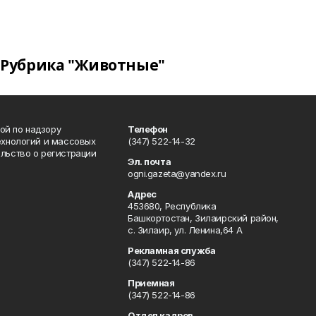
Рубрика "Животные"
ой по надзору
Телефон
ехнологий и массовых
(347) 522-14-32
льство о регистрации
Эл. почта
ogni.gazeta@yandex.ru
Адрес
453680, Республика
Башкортостан, Зилаирский район,
с. Зилаир, ул. Ленина,64 А
Рекламная служба
(347) 522-14-86
Приемная
(347) 522-14-86
Отдел кадров