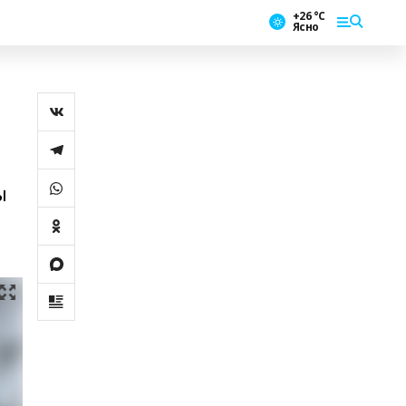
+26 °С
Ясно
ы