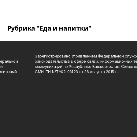
Рубрика "Еда и напитки"
Зарегистрировано Управлением Федеральной служб
деральной
законодательства в сфере связи, информационных т
 и
коммуникаций по Республике Башкортостан. Свидете
ационный
СМИ: ПИ №ТУ02-01423 от 26 августа 2015 г.