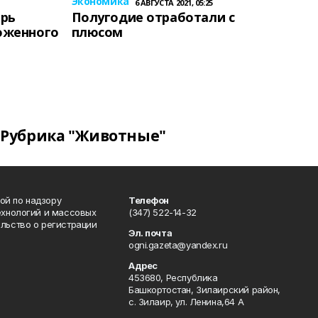
Экономика
6 АВГУСТА 2021, 05:25
ерь
Полугодие отработали с
оженного
плюсом
Рубрика "Животные"
ой по надзору
Телефон
ехнологий и массовых
(347) 522-14-32
льство о регистрации
Эл. почта
ogni.gazeta@yandex.ru
Адрес
453680, Республика
Башкортостан, Зилаирский район,
с. Зилаир, ул. Ленина,64 А