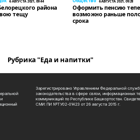
док
Общество
6 АВГУСТА 2021, 09:44
6 АВГУСТА 2021, 09:28
Белорецкого района
Оформить пенсию теп
свою тещу
возможно раньше пол
срока
Рубрика "Еда и напитки"
Зарегистрировано Управлением Федеральной служб
деральной
законодательства в сфере связи, информационных т
 и
коммуникаций по Республике Башкортостан. Свидете
ационный
СМИ: ПИ №ТУ02-01423 от 26 августа 2015 г.