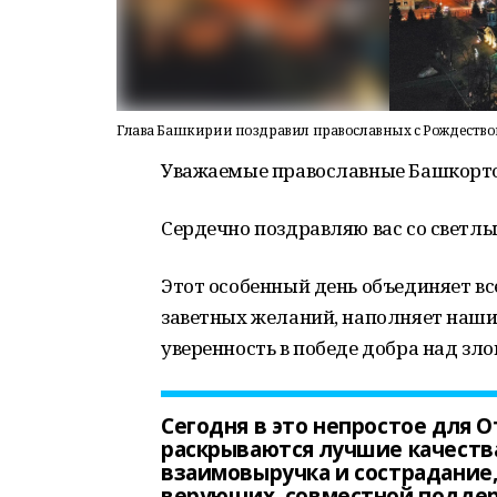
Глава Башкирии поздравил православных с Рождеств
Уважаемые православные Башкорто
Сердечно поздравляю вас со светл
Этот особенный день объединяет вс
заветных желаний, наполняет наши
уверенность в победе добра над зло
Сегодня в это непростое для 
раскрываются лучшие качества
взаимовыручка и сострадание,
верующих, совместной поддер