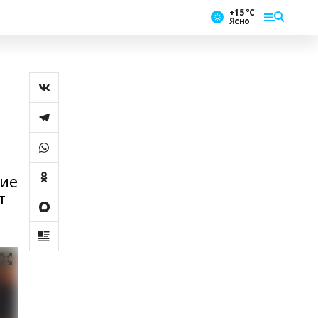
+15 °С
Ясно
ние
т