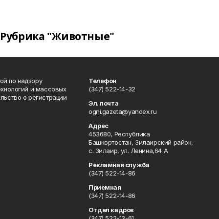
Рубрика "Животные"
ой по надзору
Телефон
ехнологий и массовых
(347) 522-14-32
льство о регистрации
Эл. почта
ogni.gazeta@yandex.ru
Адрес
453680, Республика
Башкортостан, Зилаирский район,
с. Зилаир, ул. Ленина,64 А
Рекламная служба
(347) 522-14-86
Приемная
(347) 522-14-86
Отдел кадров
(347) 522-13-61