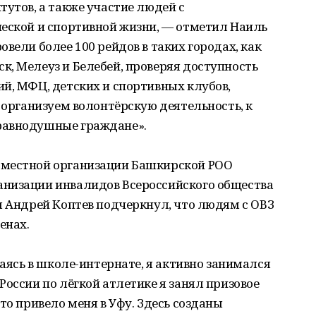
тутов, а также участие людей с
ческой и спортивной жизни, — отметил Наиль
вели более 100 рейдов в таких городах, как
, Мелеуз и Белебей, проверяя доступность
й, МФЦ, детских и спортивных клубов,
е организуем волонтёрскую деятельность, к
равнодушные граждане».
 местной организации Башкирской РОО
низации инвалидов Всероссийского общества
ы Андрей Коптев подчеркнул, что людям с ОВЗ
енах.
чаясь в школе-интернате, я активно занимался
России по лёгкой атлетике я занял призовое
то привело меня в Уфу. Здесь созданы