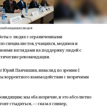
и слабовидящих людей
боты о людях с ограниченными
ло специалистов, учащихся, медиков и
своими взглядами на поддержку людей с
тические рекомендации.
г Юрий Панчишин, инвалид по зрению I
ы корректного взаимодействия с незрячими
бовидящим; мы оба незрячие, и это абсолютно
оит стыдиться, — сказал спикер,