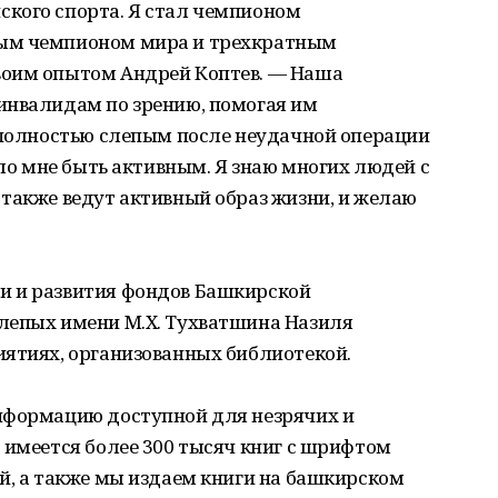
кого спорта. Я стал чемпионом
ым чемпионом мира и трехкратным
воим опытом Андрей Коптев. — Наша
инвалидам по зрению, помогая им
л полностью слепым после неудачной операции
ало мне быть активным. Я знаю многих людей с
также ведут активный образ жизни, и желаю
и и развития фондов Башкирской
лепых имени М.Х. Тухватшина Назиля
иятиях, организованных библиотекой.
нформацию доступной для незрячих и
 имеется более 300 тысяч книг с шрифтом
й, а также мы издаем книги на башкирском