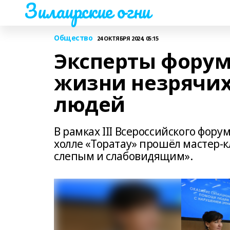
Зилаирские огни
Общество
24 ОКТЯБРЯ 2024, 05:15
Эксперты форум
жизни незрячих
людей
В рамках III Всероссийского фору
холле «Торатау» прошёл мастер-
слепым и слабовидящим».