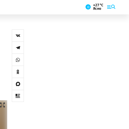
+27 °С
Ясно