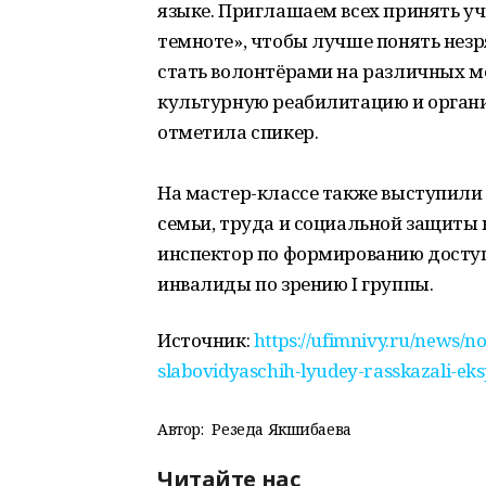
языке. Приглашаем всех принять уч
темноте», чтобы лучше понять незр
стать волонтёрами на различных м
культурную реабилитацию и органи
отметила спикер.
На мастер-классе также выступили
семьи, труда и социальной защиты 
инспектор по формированию досту
инвалиды по зрению I группы.
Источник:
https://ufimnivy.ru/news/n
slabovidyaschih-lyudey-rasskazali-ek
Автор:
Резеда Якшибаева
Читайте нас