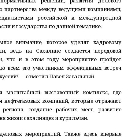
нормативных решений, развития делового
го партнерства между ведущими компаниями,
ециалистами российской и международной
асли и государства по данной тематике.
шое внимание, которое уделят кадровому
ли, ведь на Сахалине создается передовой
ен, что и в этом году мероприятие пройдет
аю всем его участникам эффективных встреч
куссий! — отметил Павел Завальный.
я масштабный выставочный комплекс, где
я нефтегазовых компаний, которые отражают
региона, создание рабочих мест, развитие
я жизни сахалинцев и курильчан.
деловых мероприятий. Также здесь впервые