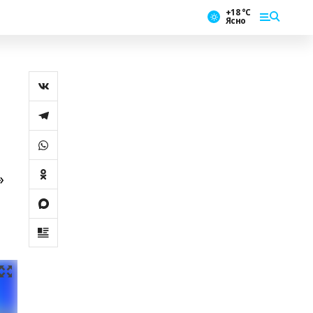
+18 °С
Ясно
»