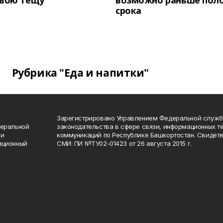
свою тещу
возможно раньше пол
срока
Рубрика "Еда и напитки"
Зарегистрировано Управлением Федеральной служб
деральной
законодательства в сфере связи, информационных т
 и
коммуникаций по Республике Башкортостан. Свидете
ационный
СМИ: ПИ №ТУ02-01423 от 26 августа 2015 г.