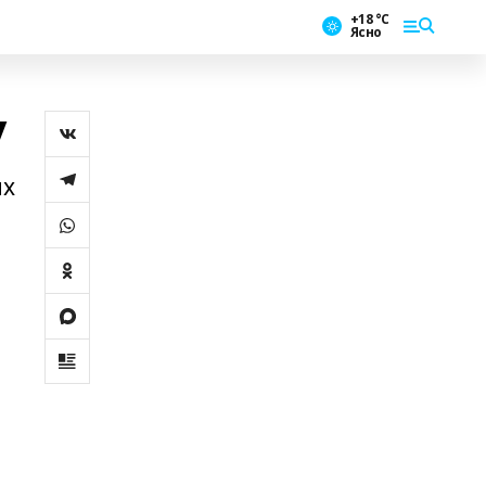
+18 °С
Ясно
у
их