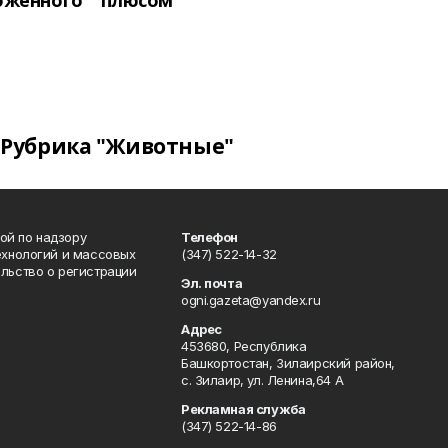
оженного
плюсом
Рубрика "Животные"
ой по надзору
Телефон
ехнологий и массовых
(347) 522-14-32
льство о регистрации
Эл. почта
ogni.gazeta@yandex.ru
Адрес
453680, Республика
Башкортостан, Зилаирский район,
с. Зилаир, ул. Ленина,64 А
Рекламная служба
(347) 522-14-86