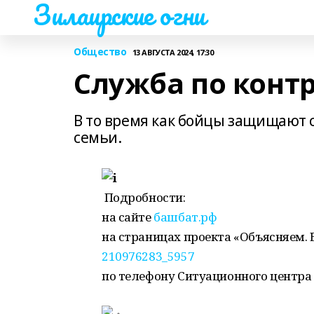
Зилаирские огни
Общество
13 АВГУСТА 2024, 17:30
Служба по контр
В то время как бойцы защищают с
семьи.
Подробности:
на сайте
башбат.рф
на страницах проекта «Объясняем. 
210976283_5957
по телефону Ситуационного центра Б