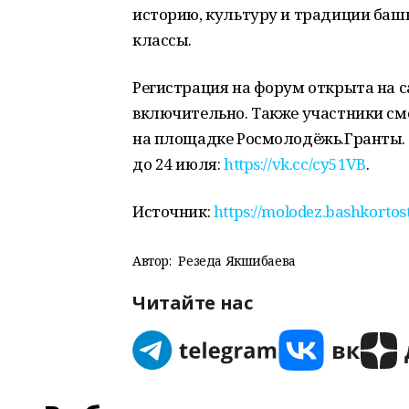
историю, культуру и традиции башк
классы.
Регистрация на форум открыта на с
включительно. Также участники см
на площадке Росмолодёжь.Гранты. 
до 24 июля:
https://vk.cc/cy51VB
.
Источник:
https://molodez.bashkorto
Автор:
Резеда Якшибаева
Читайте нас