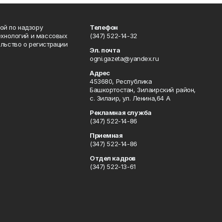
ой по надзору
Телефон
ехнологий и массовых
(347) 522-14-32
льство о регистрации
Эл. почта
ogni.gazeta@yandex.ru
Адрес
453680, Республика
Башкортостан, Зилаирский район,
с. Зилаир, ул. Ленина,64 А
Рекламная служба
(347) 522-14-86
Приемная
(347) 522-14-86
Отдел кадров
(347) 522-13-61