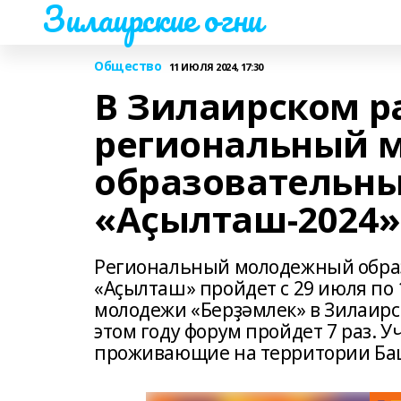
Зилаирские огни
Общество
11 ИЮЛЯ 2024, 17:30
В Зилаирском р
региональный 
образовательн
«Аҫылташ-2024»
Региональный молодежный обра
«Аҫылташ» пройдет с 29 июля по 
молодежи «Берҙәмлек» в Зилаирс
этом году форум пройдет 7 раз. 
проживающие на территории Баш