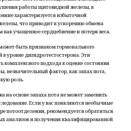
рушения работы щитовидной железы, в
стояние характеризуется избыточной
елезы, что приводит к ускорению обмена
 как учащенное сердцебиение и потеря веса.
может быть признаком гормонального
й в уровне дигидротестостерона. Эти
 комплексного подхода к оценке состояния
бы, незначительный фактор, как запах пота,
кую роль.
а на основе запаха пота не может заменить
ледование. Если у вас появляются необычные
ре потоотделения, рекомендуется обратиться
ых анализов и получения квалифицированной