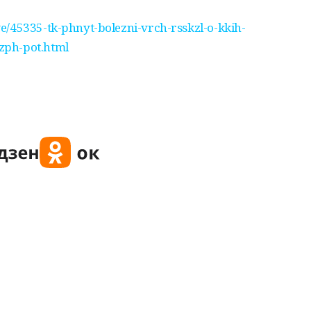
e/45335-tk-phnyt-bolezni-vrch-rsskzl-o-kkih-
zph-pot.html