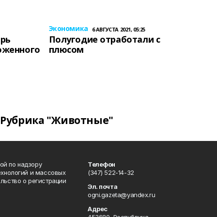
Экономика
6 АВГУСТА 2021, 05:25
ерь
Полугодие отработали с
оженного
плюсом
Рубрика "Животные"
ой по надзору
Телефон
ехнологий и массовых
(347) 522-14-32
льство о регистрации
Эл. почта
ogni.gazeta@yandex.ru
Адрес