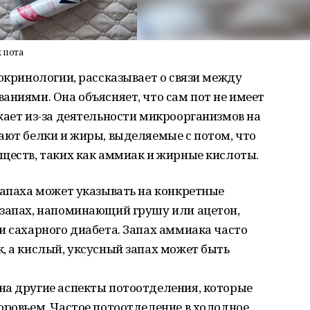
 пота
докринологии, рассказывает о связи между
аниями. Она объясняет, что сам пот не имеет
кает из-за деятельности микроорганизмов на
ают белки и жиры, выделяемые с потом, что
ществ, таких как аммиак и жирные кислоты.
запаха может указывать на конкретные
 запах, напоминающий грушу или ацетон,
и сахарного диабета. Запах аммиака часто
, а кислый, уксусный запах может быть
на другие аспекты потоотделения, которые
оровьем. Частое потоотделение в холодное