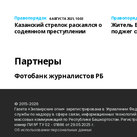
Правопорядок
Правопоря
6 АВГУСТА 2021, 10:03
Казанский стрелок раскаялся о
Житель 
содеянном преступлении
поджег 
Партнеры
Фотобанк журналистов РБ
© 2015-2026
Газета «Зилаирские огни» зарегистрирована в Управлении Фе
службы по надзору в сфере связи, информационных технологий
массовых коммуникаций по Республике Башкортостан. Регистр
номер ПИ № ТУ 02 - 01866 от 29.05.2025 г.
Об использовании персональных данных