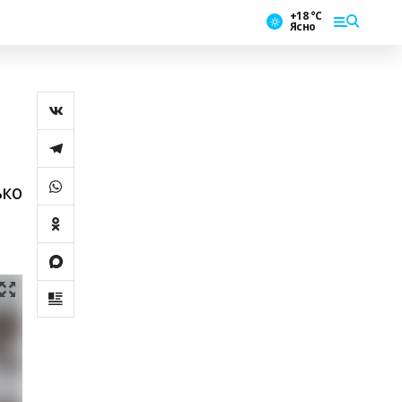
+18 °С
Ясно
ько