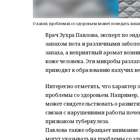
О каких проблемах со здоровьем может поведать запах
Врач Зухра Павлова, эксперт по эн
запахом пота и различными заболев
запаха, а неприятный аромат возни
коже человека. Эти микробы разлаг
приводит к образованию пахучих ве
Интересно отметить, что характер 
проблемы со здоровьем. Например,
может свидетельствовать о развити
связан с нарушениями работы почек
признаком туберкулеза.
Павлова также обращает внимание 
могут указывать на проблемы со зд