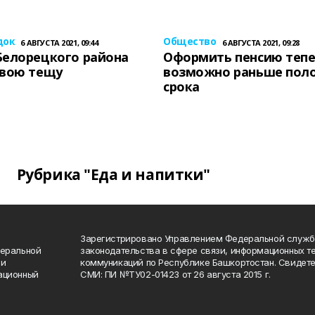
док
Общество
6 АВГУСТА 2021, 09:44
6 АВГУСТА 2021, 09:28
Белорецкого района
Оформить пенсию теп
свою тещу
возможно раньше пол
срока
Рубрика "Еда и напитки"
Зарегистрировано Управлением Федеральной служб
деральной
законодательства в сфере связи, информационных т
 и
коммуникаций по Республике Башкортостан. Свидете
ационный
СМИ: ПИ №ТУ02-01423 от 26 августа 2015 г.