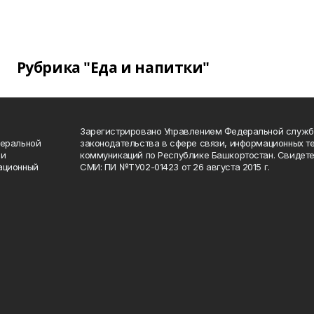
Рубрика "Еда и напитки"
Зарегистрировано Управлением Федеральной служб
деральной
законодательства в сфере связи, информационных т
 и
коммуникаций по Республике Башкортостан. Свидете
ационный
СМИ: ПИ №ТУ02-01423 от 26 августа 2015 г.