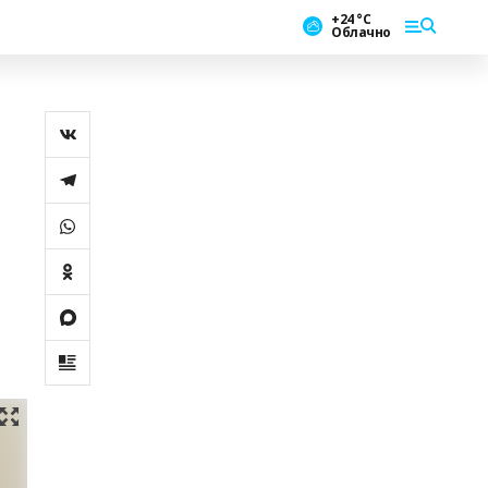
+24 °С
Облачно