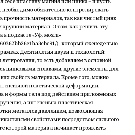
л себе пластину магния или цинка – и пусть
то, необходимо обязательно контролировать
ть прочность материалов, так как чистый цинк
 хрупкий материал. О том, как решить эту
 в подкасте «Уф, мозги»
9e660362bb26e1ba3ebc91/) , который еженедельно
 рамках Десятилетия науки и технологий:
легирования, то есть добавляем в основной
юсь цинковыми сплавами, другие элементы для
ких свойств материала. Кроме того, можно
нтенсивной пластической деформации.
ра и формы тела под действием приложенных
 кручения, а интенсивна пластическая
ботки металлов давлением, позволяющая
никальными свойствами посредством сильного
ате которой материал начинает проявлять