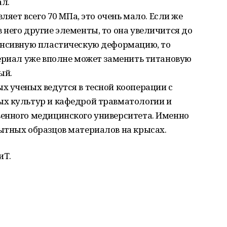
ал.
ляет всего 70 MПа, это очень мало. Если же
него другие элементы, то она увеличится до
енсивную пластическую деформацию, то
териал уже вполне может заменить титановую
ый.
х ученых ведутся в тесной кооперации с
х культур и кафедрой травматологии и
енного медицинского университета. Именно
ытных образцов материалов на крысах.
иТ.