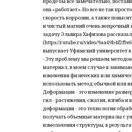
Вроде бы все замечательно, постави
она «работает». Но все не так прос
скорость коррозии, а также повыси
и чистый магний очень непрочный и
задачу Эльвира Хафизова рассказала
(https://rutube.ru/video/9aa49b4f2f
выпускает Уфимский университет в
- Эту проблему мы решаем методом 
материал, в моем случае я занима
изменения физических или химичес
использовать метод обычной или и
Деформация - это изменение разме
сил - растяжения, сжатия, изгиба и
деформация - это технология обра
получать объемные материалы с у
измельчения структуры, в результ