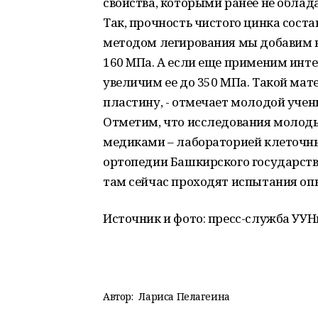
свойства, которыми ранее не облад
Так, прочность чистого цинка состав
методом легирования мы добавим в 
160 MПа. А если еще применим инт
увеличим ее до 350 МПа. Такой ма
пластину, - отмечает молодой учен
Отметим, что исследования молоды
медиками – лабораторией клеточны
ортопедии Башкирского государств
там сейчас проходят испытания оп
Источник и фото: пресс-служба УУН
Автор:
Лариса Пелагеина