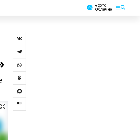
+20 °С
Облачно
»
е