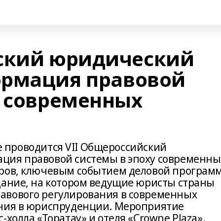
йский юридический
ормация правовой
у современных
Уфе проводится VII Общероссийский
ция правовой системы в эпоху современны
оров, ключевым событием деловой програм
дание, на котором ведущие юристы страны
авового регулирования в современных
ения в юриспруденции. Мероприятие
холла «Торатау» и отеля «Crowne Plaza».