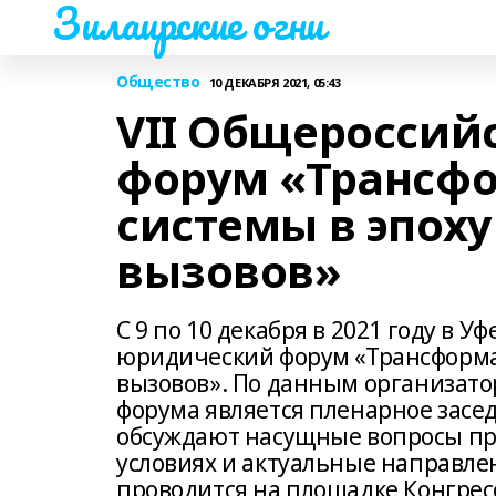
Зилаирские огни
Общество
10 ДЕКАБРЯ 2021, 05:43
VII Общеросси
форум «Трансф
системы в эпох
вызовов»
С 9 по 10 декабря в 2021 году в 
юридический форум «Трансформа
вызовов». По данным организат
форума является пленарное засе
обсуждают насущные вопросы пр
условиях и актуальные направл
проводится на площадке Конгресс-