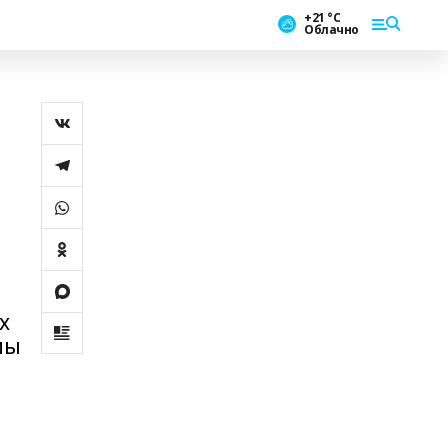
+21 °С
Облачно
х
мы