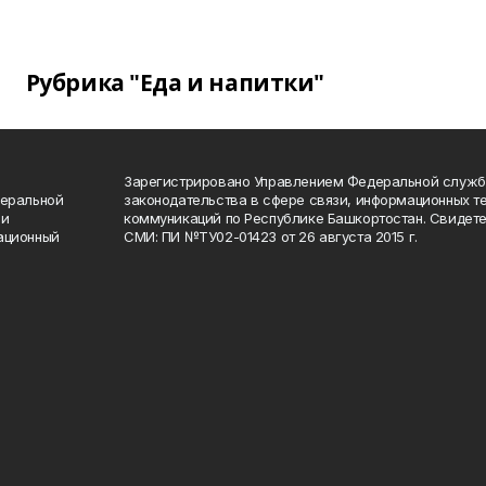
Рубрика "Еда и напитки"
Зарегистрировано Управлением Федеральной служб
деральной
законодательства в сфере связи, информационных т
 и
коммуникаций по Республике Башкортостан. Свидете
ационный
СМИ: ПИ №ТУ02-01423 от 26 августа 2015 г.