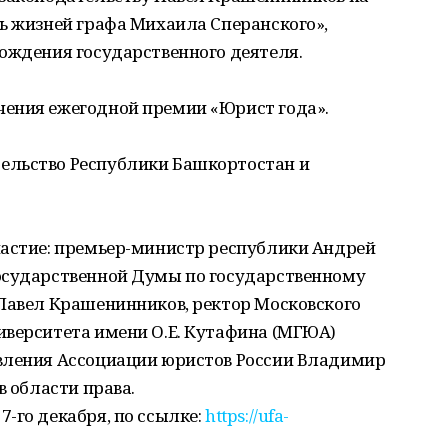
ь жизней графа Михаила Сперанского»,
ождения государственного деятеля.
ения ежегодной премии «Юрист года».
ельство Республики Башкортостан и
частие: премьер-министр республики Андрей
осударственной Думы по государственному
 Павел Крашенинников, ректор Московского
иверситета имени О.Е. Кутафина (МГЮА)
вления Ассоциации юристов России Владимир
в области права.
-го декабря, по ссылке:
https://ufa-