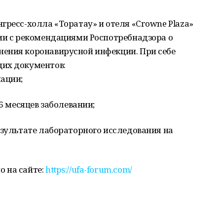
гресс-холла «Торатау» и отеля «Crowne Plaza»
вии с рекомендациями Роспотребнадзора о
ения коронавирусной инфекции. При себе
щих документов:
нации;
 6 месяцев заболевании;
езультате лабораторного исследования на
 на сайте:
https://ufa-forum.com/