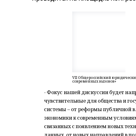
VII Общероссийский юридически
современных вызовов»
- Фокус нашей дискуссии будет нап
чувствительные для общества и го
системы – от реформы публичной в
экономики к современным условиям
связанных с появлением новых тех
данных, от новых направлений в по