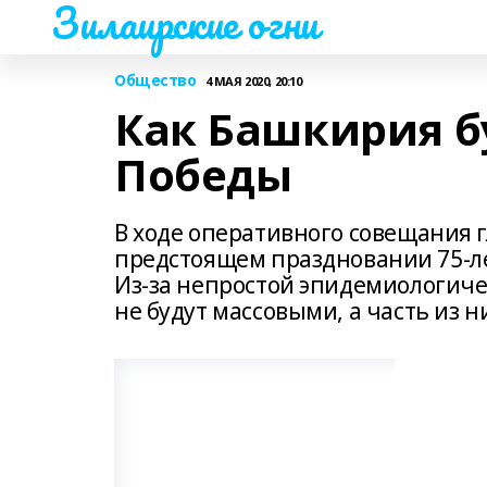
Зилаирские огни
Общество
4 МАЯ 2020, 20:10
Как Башкирия б
Победы
В ходе оперативного совещания 
предстоящем праздновании 75-ле
Из-за непростой эпидемиологич
не будут массовыми, а часть из 