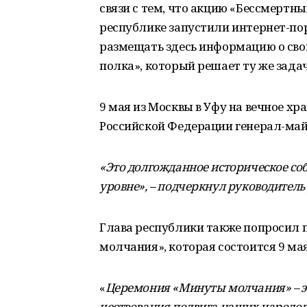
связи с тем, что акцию «Бессмертны
республике запустили интернет-по
размещать здесь информацию о свои
полка», который решает ту же задач
9 мая из Москвы в Уфу на вечное хр
Российской Федерации генерал-ма
«Это долгожданное историческое со
уровне», – подчеркнул руководитель
Глава республики также попросил 
молчания», которая состоится 9 мая 
«
Церемония «Минуты молчания» – э
чествования подвига наших народов 