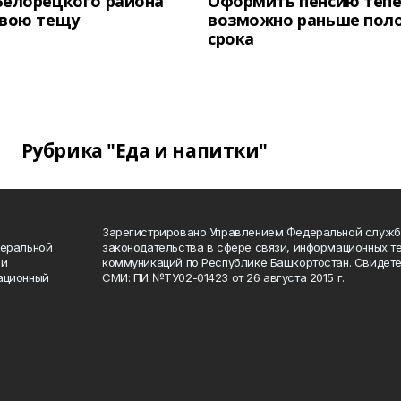
Белорецкого района
Оформить пенсию теп
свою тещу
возможно раньше пол
срока
Рубрика "Еда и напитки"
Зарегистрировано Управлением Федеральной служб
деральной
законодательства в сфере связи, информационных т
 и
коммуникаций по Республике Башкортостан. Свидете
ационный
СМИ: ПИ №ТУ02-01423 от 26 августа 2015 г.