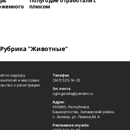
ерь
Полугодие отработали с
оженного
плюсом
Рубрика "Животные"
ой по надзору
Телефон
ехнологий и массовых
(347) 522-14-32
льство о регистрации
Эл. почта
ogni.gazeta@yandex.ru
Адрес
453680, Республика
Башкортостан, Зилаирский район,
с. Зилаир, ул. Ленина,64 А
Рекламная служба