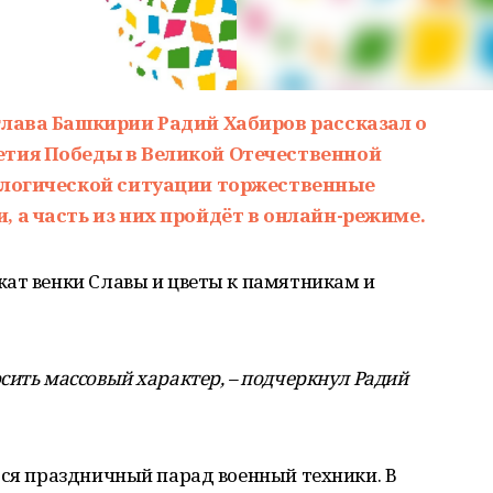
глава Башкирии Радий Хабиров рассказал о
етия Победы в Великой Отечественной
ологической ситуации торжественные
 а часть из них пройдёт в онлайн-режиме.
жат венки Славы и цветы к памятникам и
сить массовый характер, – подчеркнул Радий
тся праздничный парад военный техники. В