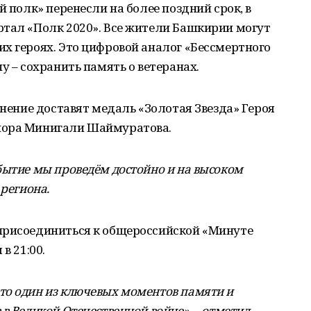
й полк» перенесли на более поздний срок, в
ртал «Полк 2020». Все жители Башкирии могут
х героях. Это цифровой аналог «Бессмертного
у – сохранить память о ветеранах.
анение доставят медаль «Золотая Звезда» Героя
йора Минигали Шаймуратова.
бытие мы проведём достойно и на высоком
 региона.
присоединиться к общероссийской «Минуте
в 21:00.
то один из ключевых моментов памяти и
в Великой Отечественной войне», – отметил