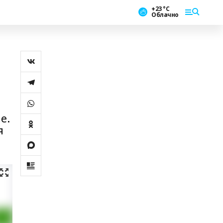
+23 °С
Облачно
е.
я