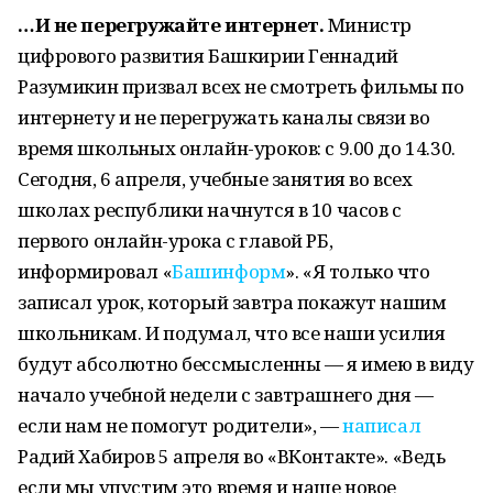
…И не перегружайте интернет.
Министр
цифрового развития Башкирии Геннадий
Разумикин призвал всех не смотреть фильмы по
интернету и не перегружать каналы связи во
время школьных онлайн-уроков: с 9.00 до 14.30.
Сегодня, 6 апреля, учебные занятия во всех
школах республики начнутся в 10 часов с
первого онлайн-урока с главой РБ,
информировал «
Башинформ
». «Я только что
записал урок, который завтра покажут нашим
школьникам. И подумал, что все наши усилия
будут абсолютно бессмысленны — я имею в виду
начало учебной недели с завтрашнего дня —
если нам не помогут родители», —
написал
Радий Хабиров 5 апреля во «ВКонтакте». «Ведь
если мы упустим это время и наше новое