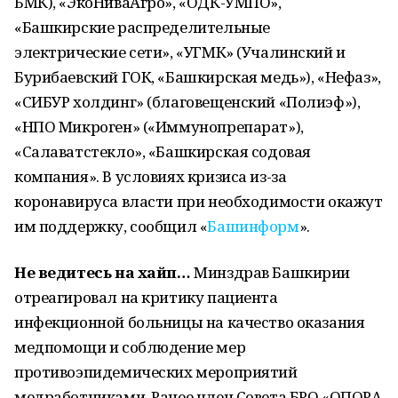
БМК), «ЭкоНиваАгро», «ОДК-УМПО»,
«Башкирские распределительные
электрические сети», «УГМК» (Учалинский и
Бурибаевский ГОК, «Башкирская медь»), «Нефаз»,
«СИБУР холдинг» (благовещенский «Полиэф»),
«НПО Микроген» («Иммунопрепарат»),
«Салаватстекло», «Башкирская содовая
компания». В условиях кризиса из-за
коронавируса власти при необходимости окажут
им поддержку, сообщил «
Башинформ
».
Не ведитесь на хайп…
Минздрав Башкирии
отреагировал на критику пациента
инфекционной больницы на качество оказания
медпомощи и соблюдение мер
противоэпидемических мероприятий
медработниками. Ранее член Совета БРО «ОПОРА