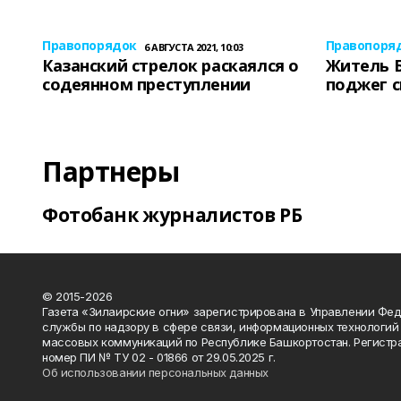
Правопорядок
Правопоря
6 АВГУСТА 2021, 10:03
Казанский стрелок раскаялся о
Житель 
содеянном преступлении
поджег 
Партнеры
Фотобанк журналистов РБ
© 2015-2026
Газета «Зилаирские огни» зарегистрирована в Управлении Фе
службы по надзору в сфере связи, информационных технологий
массовых коммуникаций по Республике Башкортостан. Регистр
номер ПИ № ТУ 02 - 01866 от 29.05.2025 г.
Об использовании персональных данных