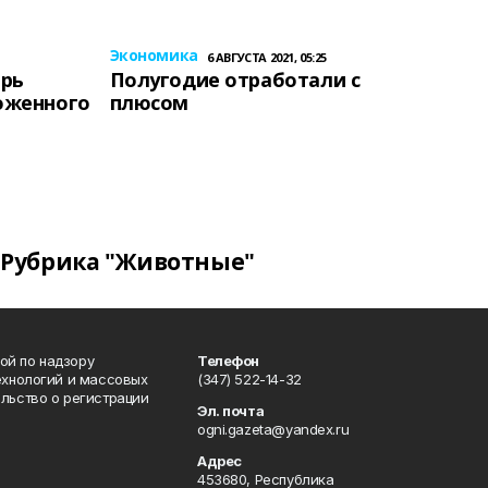
Экономика
6 АВГУСТА 2021, 05:25
ерь
Полугодие отработали с
оженного
плюсом
Рубрика "Животные"
ой по надзору
Телефон
ехнологий и массовых
(347) 522-14-32
льство о регистрации
Эл. почта
ogni.gazeta@yandex.ru
Адрес
453680, Республика