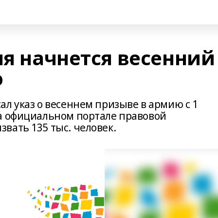
ля начнется весенний
ю
л указ о весеннем призыве в армию с 1
а официальном портале правовой
вать 135 тыс. человек.