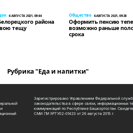
док
Общество
6 АВГУСТА 2021, 09:44
6 АВГУСТА 2021, 09:28
Белорецкого района
Оформить пенсию теп
свою тещу
возможно раньше пол
срока
Рубрика "Еда и напитки"
Зарегистрировано Управлением Федеральной служб
деральной
законодательства в сфере связи, информационных т
 и
коммуникаций по Республике Башкортостан. Свидете
ационный
СМИ: ПИ №ТУ02-01423 от 26 августа 2015 г.