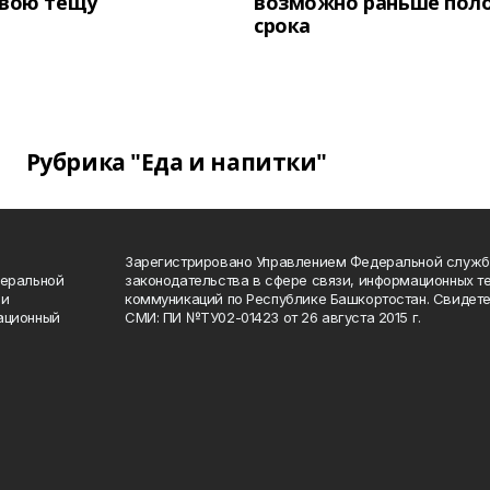
свою тещу
возможно раньше пол
срока
Рубрика "Еда и напитки"
Зарегистрировано Управлением Федеральной служб
деральной
законодательства в сфере связи, информационных т
 и
коммуникаций по Республике Башкортостан. Свидете
ационный
СМИ: ПИ №ТУ02-01423 от 26 августа 2015 г.