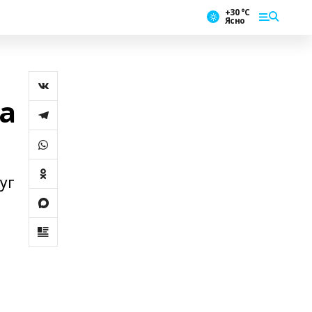
+30 °С
Ясно
а
уг