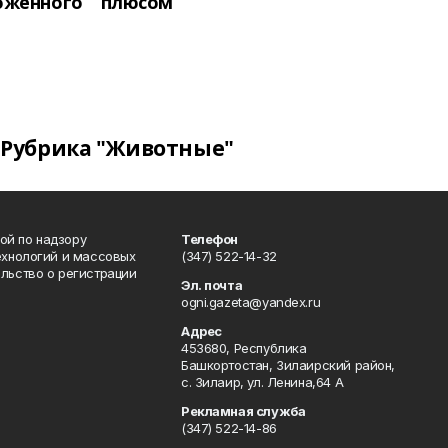
оженного
плюсом
Рубрика "Животные"
ой по надзору
Телефон
ехнологий и массовых
(347) 522-14-32
льство о регистрации
Эл. почта
ogni.gazeta@yandex.ru
Адрес
453680, Республика
Башкортостан, Зилаирский район,
с. Зилаир, ул. Ленина,64 А
Рекламная служба
(347) 522-14-86