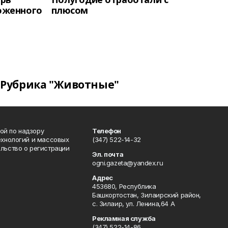
оженного
плюсом
Рубрика "Животные"
ой по надзору
Телефон
ехнологий и массовых
(347) 522-14-32
льство о регистрации
Эл. почта
ogni.gazeta@yandex.ru
Адрес
453680, Республика
Башкортостан, Зилаирский район,
с. Зилаир, ул. Ленина,64 А
Рекламная служба
(347) 522-14-86