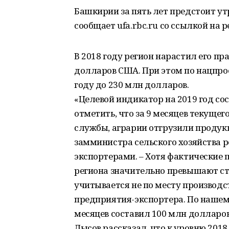
Башкирии за пять лет предстоит ут
сообщает ufa.rbc.ru со ссылкой на
В 2018 году регион нарастил его пр
долларов США. При этом по нацпрое
году до 230 млн долларов.
«Целевой индикатор на 2019 год со
отметить, что за 9 месяцев текуще
службы, аграрии отгрузили продукц
замминистра сельского хозяйства 
экспортерами. – Хотя фактические 
региона значительно превышают ст
учитывается не по месту производст
предприятия-экспортера. По нашем
месяцев составил 100 млн долларов
Лысов рассказал, что к уровню 201