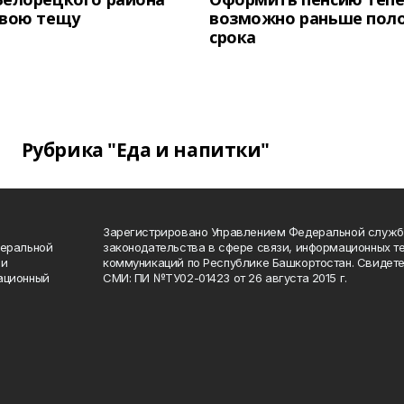
свою тещу
возможно раньше пол
срока
Рубрика "Еда и напитки"
Зарегистрировано Управлением Федеральной служб
деральной
законодательства в сфере связи, информационных т
 и
коммуникаций по Республике Башкортостан. Свидете
ационный
СМИ: ПИ №ТУ02-01423 от 26 августа 2015 г.