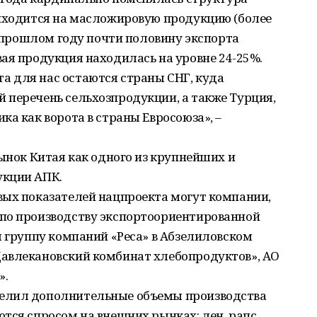
риходится на масложировую продукцию (более
В прошлом году почти половину экспорта
ая продукция находилась на уровне 24-25%.
 для нас остаются страны СНГ, куда
 перечень сельхозпродукции, а также Турция,
ка как ворота в страны Евросоюза», –
рынок Китая как одного из крупнейших и
укции АПК.
вых показателей нацпроекта могут компании,
по производству экспортоориентированной
л группу компаний «Реса» в Абзелиловском
авлекановский комбинат хлебопродуктов», АО
».
елил дополнительные объемы производства
тся спросом на внешних рынках: лен, рапс,