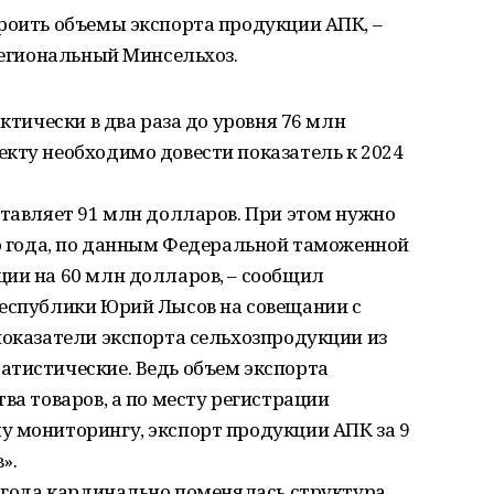
роить объемы экспорта продукции АПК, –
 региональный Минсельхоз.
актически в два раза до уровня 76 млн
кту необходимо довести показатель к 2024
ставляет 91 млн долларов. При этом нужно
го года, по данным Федеральной таможенной
ии на 60 млн долларов, – сообщил
республики Юрий Лысов на совещании с
показатели экспорта сельхозпродукции из
атистические. Ведь объем экспорта
ва товаров, а по месту регистрации
у мониторингу, экспорт продукции АПК за 9
».
8 года кардинально поменялась структура