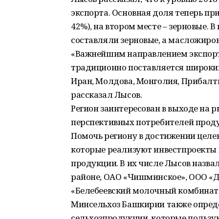
экспорта. Основная доля теперь п
42%), на втором месте – зерновые. 
составляли зерновые, а масложиров
«Важнейшим направлением экспорта
традиционно поставляется широкий
Иран, Молдова, Монголия, Прибалти
рассказал Лысов.
Регион заинтересован в выходе на 
перспективных потребителей прод
Помочь региону в достижении целе
которые реализуют инвестпроекты 
продукции. В их числе Лысов назва
районе, ОАО «Чишминское», ООО «Д
«Белебеевский молочный комбинат
Минсельхоз Башкирии также опред
сельхозпродукции, которые пользую