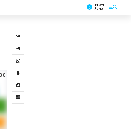
+18 °С
Ясно