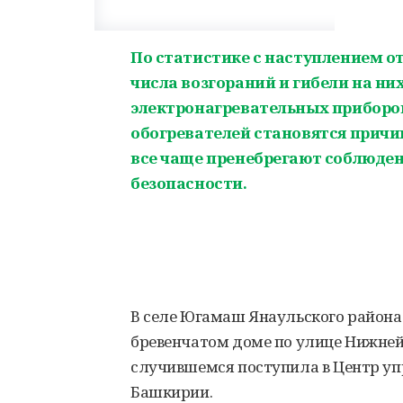
По статистике с наступлением о
числа возгораний и гибели на ни
электронагревательных приборов
обогревателей становятся причин
все чаще пренебрегают соблюде
безопасности.
В селе Югамаш Янаульского района
бревенчатом доме по улице Нижне
случившемся поступила в Центр уп
Башкирии.