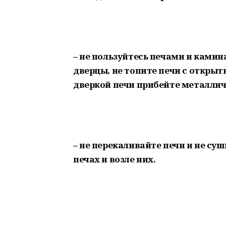
– не пользуйтесь печами и кам
дверцы, не топите печи с откры
дверкой печи прибейте металличе
– не перекаливайте печи и не су
печах и возле них.