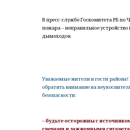
В пресс-службе Госкомитета РБ по 
пожара – неправильное устройство 
дымоходов.
Уважаемые жители и гости района! 
обратить внимание на неукоснител
безопасности:
– будьте осторожны с источнико
свечами и зажженными сигаретам