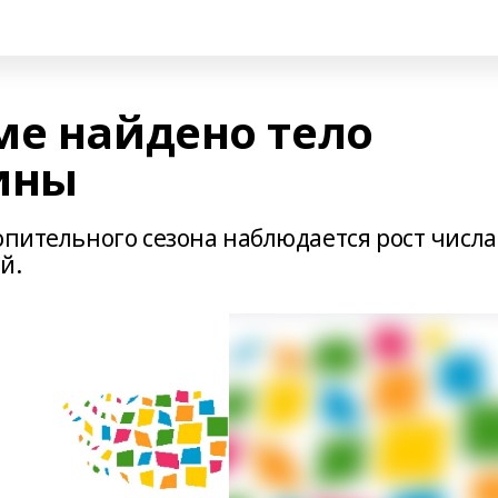
ме найдено тело
ины
опительного сезона наблюдается рост числа
й.