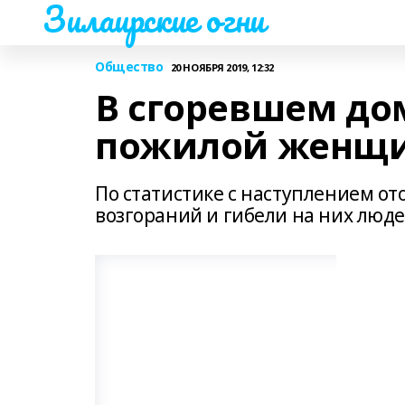
Зилаирские огни
Общество
20 НОЯБРЯ 2019, 12:32
В сгоревшем до
пожилой женщ
По статистике с наступлением от
возгораний и гибели на них люде