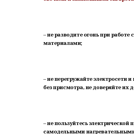
– не разводите огонь при работе
материалами;
– не перегружайте электросети 
без присмотра, не доверяйте их д
– не пользуйтесь электрической 
самодельными нагревательными