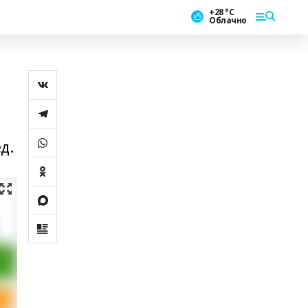
+28 °С
Облачно
д.