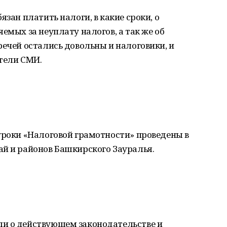
язан платить налоги, в какие сроки, о
емых за неуплату налогов, а так же об
речей остались довольны и налоговики, и
тели СМИ.
уроки «Налоговой грамотности» проведены в
ай и районов Башкирского Зауралья.
и о действующем законодательстве и