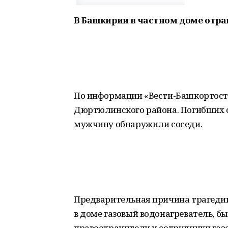
В Башкирии в частном доме отра
По информации «Вести-Башкортоста
Дюртюлинского района. Погибших с
мужчину обнаружили соседи.
Предварительная причина трагедии
в доме газовый водонагреватель, б
правоохранители и сотрудники газ