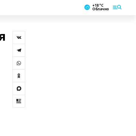
+18 °С
Облачно
я