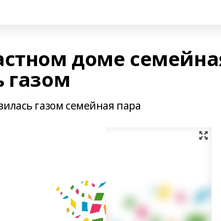
астном доме семейна
ь газом
вилась газом семейная пара