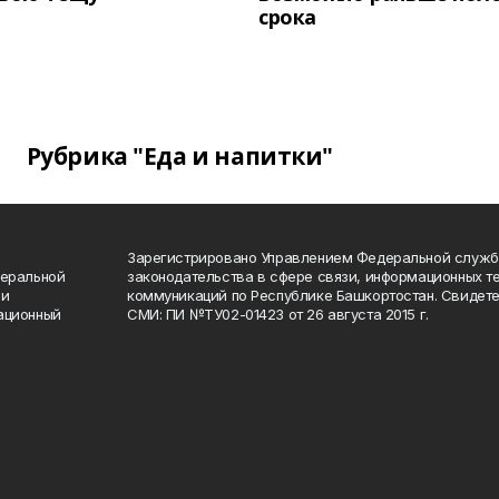
срока
Рубрика "Еда и напитки"
Зарегистрировано Управлением Федеральной служб
деральной
законодательства в сфере связи, информационных т
 и
коммуникаций по Республике Башкортостан. Свидете
ационный
СМИ: ПИ №ТУ02-01423 от 26 августа 2015 г.