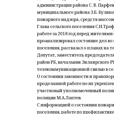
администрации района С. В. Парфен
муниципального района З.Б. Буляко
пожарного надзора, средств массо
Глава сельского поселения С.Н.Тро
работе за 2018 год перед жителями 
проанализировал состояние дел во 
поселения, рассказал о планах на т
Депутат, заместитель председател
район РБ, начальник Зилаирского РУ
телекоммуникационной связью в се
О состоянии законности и правопор
проделанной работе по их укрепле
участковый уполномоченный полиц
полиции М.А.Лаптев.
С информацией о состоянии пожарн
поселения, работе по профилактик