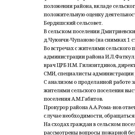
положении района, вкладе сельског
положительную оценку деятельнос
Бердяшский сельсовет.
В сельском поселении Дмитриевски
д.Чуюнчи-Чупаново (на снимках 1 ст
Во встречах с жителями сельского 
администрации района И.Л.Фаткулл
врач ЦРБ Н.М. Гилязитдинов, дире
СМИ, специалисты администрации 
С анализом о проделанной работе з
жителями сельского поселения выст
поселения А.М.Габитов.
Прокурор района А.А.Рома-нов отве
случае необходимости, обращаться 
На сходах граждан в сельском пос
рассмотрены вопросы пожарной бе