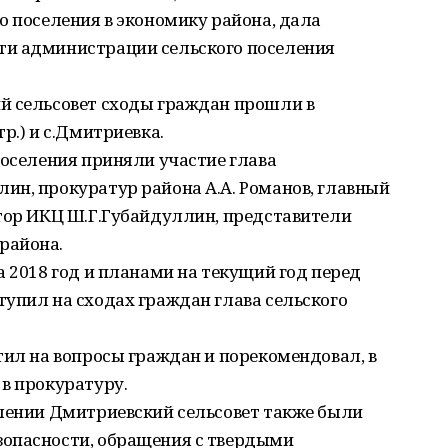
о поселения в экономику района, дала
ти администрации сельского поселения
й сельсовет сходы граждан прошли в
р.) и с.Дмитриевка.
поселения приняли участие глава
ин, прокуратур района А.А. Романов, главный
ктор ИКЦ Ш.Г.Губайдуллин, представители
района.
а 2018 год и планами на текущий год перед
упил на сходах граждан глава сельского
тил на вопросы граждан и порекомендовал, в
в прокуратуру.
елении Дмитриевский сельсовет также были
зопасности, обращения с твердыми