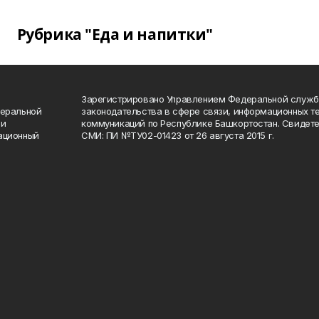
Рубрика "Еда и напитки"
Зарегистрировано Управлением Федеральной служб
деральной
законодательства в сфере связи, информационных т
 и
коммуникаций по Республике Башкортостан. Свидете
ационный
СМИ: ПИ №ТУ02-01423 от 26 августа 2015 г.