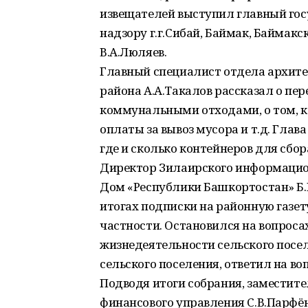
извещателей выступил главный го
надзору г.г.Сибай, Баймак, Баймакс
В.А.Люляев.
Главный специалист отдела архит
района А.А.Такалов рассказал о пе
коммунальными отходами, о том, ка
оплаты за вывоз мусора и т.д. Глав
где и сколько контейнеров для сбор
Директор Зилаирского информацио
Дом «Республики Башкортостан» Б.И
итогах подписки на районную газету
частности. Остановился на вопроса
жизнедеятельности сельского посе
сельского поселения, ответил на во
Подводя итоги собрания, заместит
финансового управления С.В.Парфё