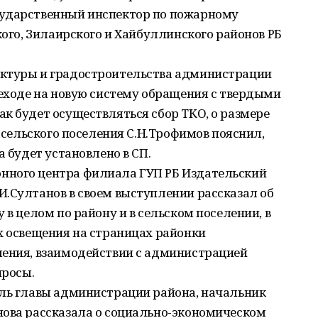
сударственный инспектор по пожарному
кого, Зилаирского и Хайбуллинского районов РБ
ектуры и градостроительства администрации
реходе на новую систему обращения с твердыми
к будет осуществляться сбор ТКО, о размере
а сельского поселения С.Н.Трофимов пояснил,
а будет установлено в СП.
нного центра филиала ГУП РБ Издательский
.Султанов в своем выступлении рассказал об
 в целом по району и в сельском поселении, в
х освещения на страницах районки
ления, взаимодействии с администрацией
просы.
ель главы администрации района, начальник
нова рассказала о социально-экономическом