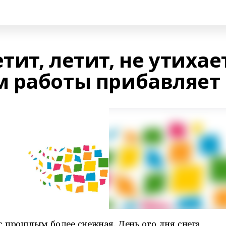
тит, летит, не утихает
 работы прибавляет
с прошлым более снежная. День ото дня снега