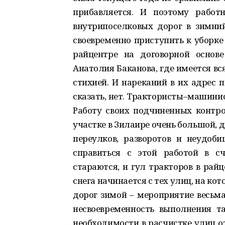
прибавляется. И поэтому работ
внутрипоселковых дорог в зимни
своевременно приступить к уборке 
райцентре на договорной основ
Анатолия Баканова, где имеется в
стихией. И нареканий в их адрес 
сказать, нет. Трактористы–машини
Работу своих подчиненных контро
участке в Зилаире очень большой,
переулков, разворотов и неудоб
справиться с этой работой в с
стараются, и гул тракторов в рай
снега начинается с тех улиц, на к
дорог зимой – мероприятие весьм
несвоевременность выполнения т
необходимости в расчистке улиц о