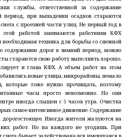
ники службы, ответственной за содержание
й период, при выпадении осадков стараются
снега с проезжей части улиц. Не первый год в
е этой работой занимаются работники КФХ
ся необходимая техника для борьбы со снежной
по содержанию дорог в зимний период, можно
сты стараются свою работу выполнить хорошо.
лирует и глава КФХ. А объем работ на этом
 добавились новые улицы, микрорайоны, немало
иц, которые тоже нужно прочищать, поэтому
читанные часы просто невозможно. Но они
центре иногда слышен с 5 часов утра. Очистка
оторых самое интенсивное движение. Содержание
а дорогостоящее. Иногда жители жалуются на
аких работ. Но на каждого не угодишь. При
т снега бывает задействована вся имеющаяся в