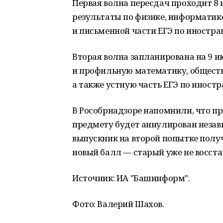
Первая волна пересдач проходит 8 
результаты по физике, информатике
и письменной части ЕГЭ по иностр
Вторая волна запланирована на 9 и
и профильную математику, обществ
а также устную часть ЕГЭ по иност
В Рособрнадзоре напомнили, что п
предмету будет аннулирован незав
выпускник на второй попытке получ
новый балл — старый уже не восста
Источник: ИА "Башинформ".
Фото: Валерий Шахов.