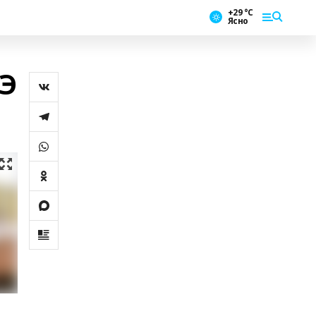
+29 °С
Ясно
ГЭ