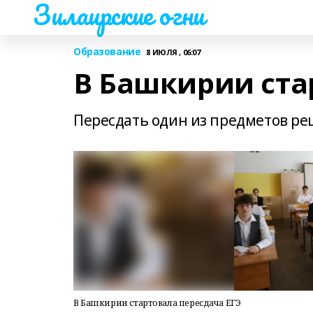
Зилаирские огни
Образование
8 ИЮЛЯ , 06:07
В Башкирии ста
Пересдать один из предметов ре
В Башкирии стартовала пересдача ЕГЭ