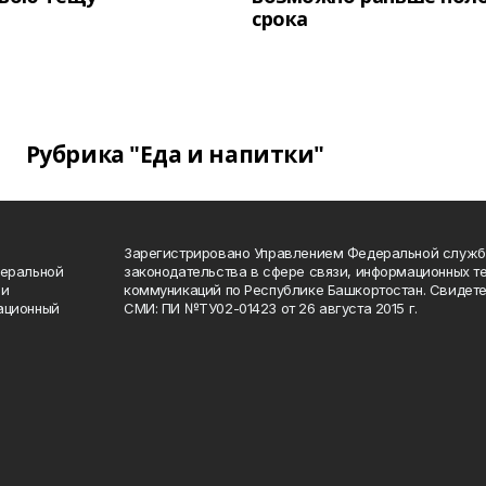
срока
Рубрика "Еда и напитки"
Зарегистрировано Управлением Федеральной служб
деральной
законодательства в сфере связи, информационных т
 и
коммуникаций по Республике Башкортостан. Свидете
ационный
СМИ: ПИ №ТУ02-01423 от 26 августа 2015 г.