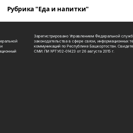
Рубрика "Еда и напитки"
Зарегистрировано Управлением Федеральной служб
деральной
законодательства в сфере связи, информационных т
 и
коммуникаций по Республике Башкортостан. Свидете
ационный
СМИ: ПИ №ТУ02-01423 от 26 августа 2015 г.