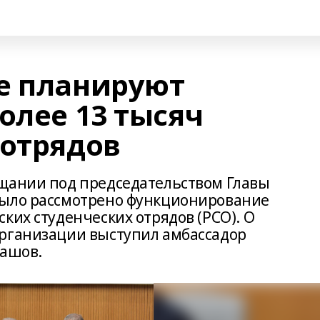
е планируют
олее 13 тысяч
дотрядов
ещании под председательством Главы
было рассмотрено функционирование
ких студенческих отрядов (РСО). О
организации выступил амбассадор
лашов.