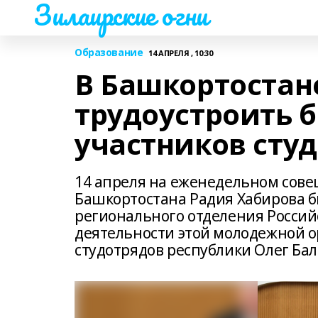
Зилаирские огни
Образование
14 АПРЕЛЯ , 10:30
В Башкортостан
трудоустроить б
участников сту
14 апреля на еженедельном сов
Башкортостана Радия Хабирова 
регионального отделения Российс
деятельности этой молодежной 
студотрядов республики Олег Ба