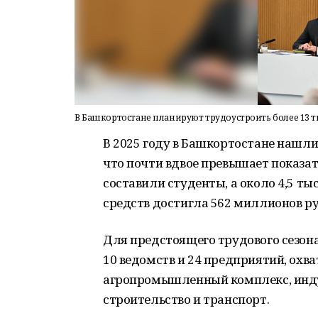
В Башкортостане планируют трудоустроить более 13 т
В 2025 году в Башкортостане нашли
что почти вдвое превышает показат
составили студенты, а около 4,5 т
средств достигла 562 миллионов ру
Для предстоящего трудового сезона
10 ведомств и 24 предприятий, охв
агропромышленный комплекс, индус
строительство и транспорт.