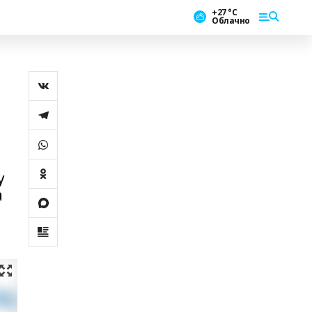
+27 °С
Облачно
у
а