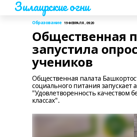
Зилаирские огни
Образование
19 ФЕВРАЛЯ , 09:20
Общественная 
запустила опро
учеников
Общественная палата Башкортост
социального питания запускает 
"Удовлетворенность качеством б
классах".