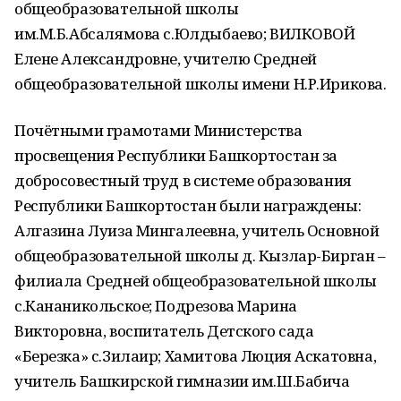
общеобразовательной школы
им.М.Б.Абсалямова с.Юлдыбаево; ВИЛКОВОЙ
Елене Александровне, учителю Средней
общеобразовательной школы имени Н.Р.Ирикова.
Почётными грамотами Министерства
просвещения Республики Башкортостан за
добросовестный труд в системе образования
Республики Башкортостан были награждены:
Алгазина Луиза Мингалеевна, учитель Основной
общеобразовательной школы д. Кызлар-Бирган –
филиала Средней общеобразовательной школы
с.Кананикольское; Подрезова Марина
Викторовна, воспитатель Детского сада
«Березка» с.Зилаир; Хамитова Люция Аскатовна,
учитель Башкирской гимназии им.Ш.Бабича