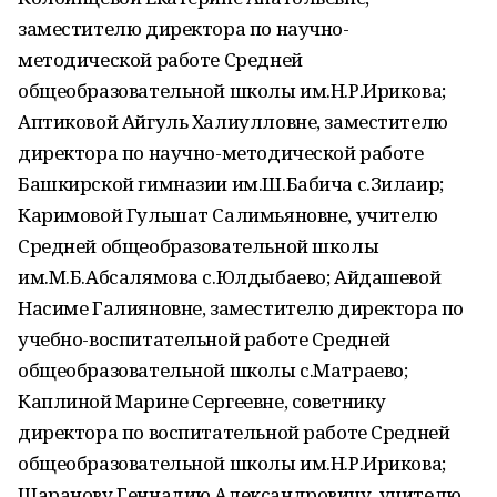
заместителю директора по научно-
методической работе Средней
общеобразовательной школы им.Н.Р.Ирикова;
Аптиковой Айгуль Халиулловне, заместителю
директора по научно-методической работе
Башкирской гимназии им.Ш.Бабича с.Зилаир;
Каримовой Гульшат Салимьяновне, учителю
Средней общеобразовательной школы
им.М.Б.Абсалямова с.Юлдыбаево; Айдашевой
Насиме Галияновне, заместителю директора по
учебно-воспитательной работе Средней
общеобразовательной школы с.Матраево;
Каплиной Марине Сергеевне, советнику
директора по воспитательной работе Средней
общеобразовательной школы им.Н.Р.Ирикова;
Шаранову Геннадию Александровичу, учителю