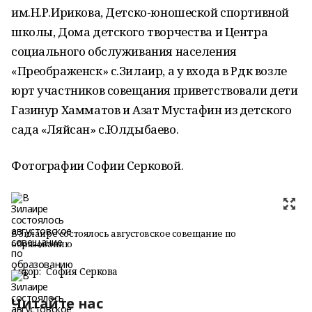
им.Н.Р.Ирикова, Детско-юношеской спортивной
школы, Дома детского творчества и Центра
социального обслуживания населения
«Преображенск» с.Зилаир, а у входа в Рдк возле
юрт участников совещания приветствовали дети
Газинур Хамматов и Азат Мустафин из детского
сада «Ляйсан» с.Юлдыбаево.
Фотографии Софии Серковой.
В Зилаире состоялось августовское совещание по
образованию
Автор:
София Серкова
Читайте нас