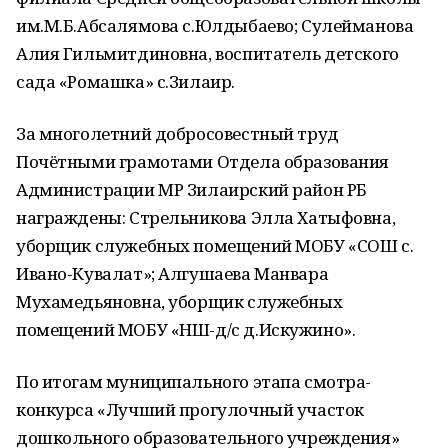
им.М.Б.Абсалямова с.Юлдыбаево; Сулейманова
Алия Гильмитдиновна, воспитатель детского
сада «Ромашка» с.Зилаир.
За многолетний добросовестный труд
Почётными грамотами Отдела образования
Администрации МР Зилаирский район РБ
награждены: Стрельникова Элла Хатыфовна,
уборщик служебных помещений МОБУ «СОШ с.
Ивано-Кувалат»; Алгушаева Манвара
Мухамедьяновна, уборщик служебных
помещений МОБУ «НШ-д/с д.Искужино».
По итогам муниципального этапа смотра-
конкурса «Лучший прогулочный участок
дошкольного образовательного учреждения»