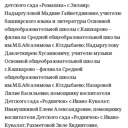
детского сада «Ромашка» с.Зилаир;
Надыргуловой Мадине Гайнетдиновне, учителю
башкирского языка и литературы Основной
общеобразовательной школы с.Кашкарово –
филиала Средней общеобразовательной школы
им.М.Б.Абсалямова с.Юлдыбаево; Надыргулову
Давлеткирею Хусаиновичу, учителю музыки
Основной общеобразовательной школы
с.Кашкарово – филиала Средней
общеобразовательной школы
им.М.Б.Абсалямова с.Юлдыбаево; Назаровой
Лилие Васильевне, помощнику воспитателя
Детского сада «Родничок» с.Ивано-Кувалат;
Иванушкиной Елене Александровне, помощнику
воспитателя Детского сада «Родничок» с.Ивано-
Кувалат; Рахметовой Зиле Хидиятовне,