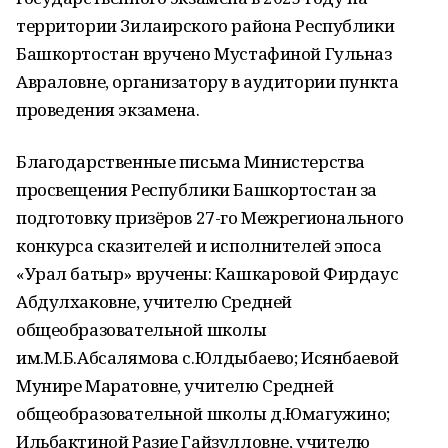
территории Зилаирского района Республики
Башкортостан вручено Мустафиной Гульназ
Авраловне, организатору в аудитории пункта
проведения экзамена.
Благодарственные письма Министерства
просвещения Республики Башкортостан за
подготовку призёров 27-го Межрегионального
конкурса сказителей и исполнителей эпоса
«Урал батыр» вручены: Кашкаровой Фирдаус
Абдулхаковне, учителю Средней
общеобразовательной школы
им.М.Б.Абсалямова с.Юлдыбаево; Исянбаевой
Мунире Маратовне, учителю Средней
общеобразовательной школы д.Юмагужино;
Ильбактиной Разие Гайзулловне, учителю