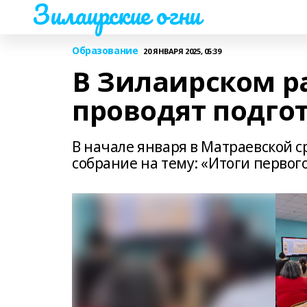
Зилаирские огни
Образование
20 ЯНВАРЯ 2025, 05:39
В Зилаирском р
проводят подгот
В начале января в Матраевской с
собрание на тему: «Итоги первого