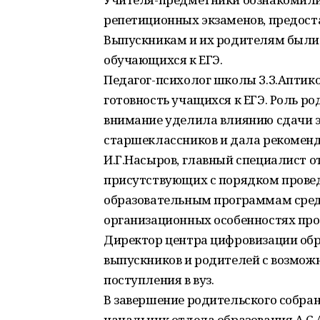
репетиционных экзаменов, предост
Выпускникам и их родителям были
обучающихся к ЕГЭ.
Педагог-психолог школы З.З.Аптико
готовность учащихся к ЕГЭ. Роль ро
внимание уделила влиянию сдачи э
старшеклассников и дала рекоменд
И.Г.Насыров, главный специалист о
присутствующих с порядком провед
образовательным программам средн
организационных особенностях про
Директор центра цифровизации об
выпускников и родителей с возможн
поступления в вуз.
В завершение родительского собра
начальник отдела образования А.С.