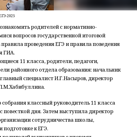
ЕГЭ-2025
ознакомить родителей с нормативно-
ися вопросов государственной итоговой
ь правила проведения ЕГЭ и правила поведения
я ГИА.
щиеся 11 класса, родители, педагоги,
ли районного отдела образования: начальник
, главный специалист И.Г.Насыров, директор
Л.М.Хабибуллина.
о собрания классный руководитель 11 класса
 с повесткой дня. Затем выступила директор
 организации сотрудничества школы,
 подготовке к ЕГЭ.
 родителей выпускников с итогами