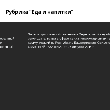
Рубрика "Еда и напитки"
Зарегистрировано Управлением Федеральной служб
деральной
законодательства в сфере связи, информационных т
 и
коммуникаций по Республике Башкортостан. Свидете
ационный
СМИ: ПИ №ТУ02-01423 от 26 августа 2015 г.