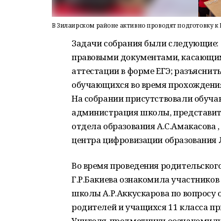
В Зилаирском районе активно проводят подготовку к 
Задачи собрания были следующие: 
правовыми документами, касающим
аттестации в форме ЕГЭ; разъяснит
обучающихся во время прохождени
На собрании присутствовали обучаю
администрация школы, представите
отдела образования А.С.Амакасова 
центра цифровизации образования 
Во время проведения родительског
Г.Р.Бакиева ознакомила участников
школы А.Р.Аккускарова по вопросу
родителей и учащихся 11 класса при
Учителя-предметники оознакомили