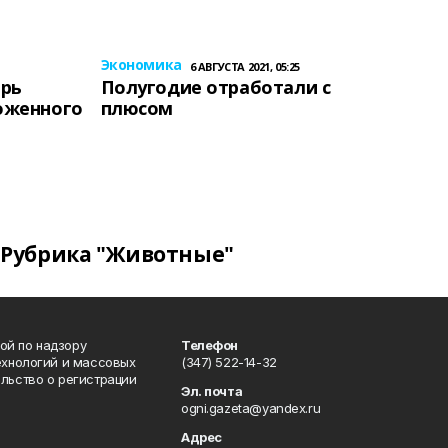
Экономика
6 АВГУСТА 2021, 05:25
ерь
Полугодие отработали с
оженного
плюсом
Рубрика "Животные"
ой по надзору
Телефон
ехнологий и массовых
(347) 522-14-32
льство о регистрации
Эл. почта
ogni.gazeta@yandex.ru
Адрес