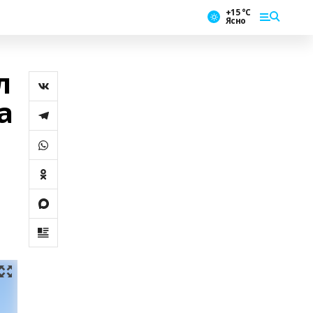
+15 °С
Ясно
л
а