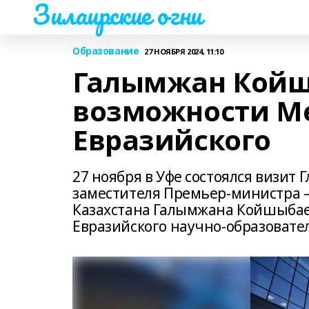
Зилаирские огни
Образование
27 НОЯБРЯ 2024, 11:10
Галымжан Койш
возможности М
Евразийского
27 ноября в Уфе состоялся визит
заместителя Премьер-министра –
Казахстана Галымжана Койшыбае
Евразийского научно-образовате