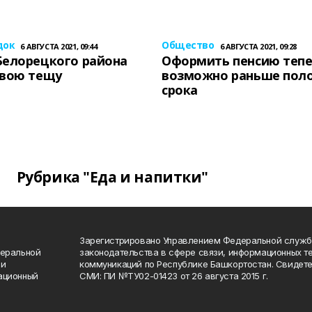
док
Общество
6 АВГУСТА 2021, 09:44
6 АВГУСТА 2021, 09:28
Белорецкого района
Оформить пенсию теп
свою тещу
возможно раньше пол
срока
Рубрика "Еда и напитки"
Зарегистрировано Управлением Федеральной служб
деральной
законодательства в сфере связи, информационных т
 и
коммуникаций по Республике Башкортостан. Свидете
ационный
СМИ: ПИ №ТУ02-01423 от 26 августа 2015 г.