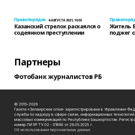
Правопорядок
Правопоря
6 АВГУСТА 2021, 10:03
Казанский стрелок раскаялся о
Житель 
содеянном преступлении
поджег 
Партнеры
Фотобанк журналистов РБ
© 2015-2026
Газета «Зилаирские огни» зарегистрирована в Управлении Фе
службы по надзору в сфере связи, информационных технологий
массовых коммуникаций по Республике Башкортостан. Регистр
номер ПИ № ТУ 02 - 01866 от 29.05.2025 г.
Об использовании персональных данных