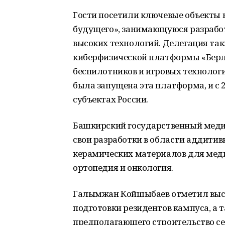
Гости посетили ключевые объекты
будущего», занимающуюся разработ
высоких технологий. Делегация та
киберфизической платформы «Берло
беспилотников и игровых технологи
была запущена эта платформа, и с 2
субъектах России.
Башкирский государственный меди
свои разработки в области аддити
керамических материалов для меди
ортопедия и онкология.
Галымжан Койшыбаев отметил высо
подготовки резидентов кампуса, а 
предполагающего строительство се