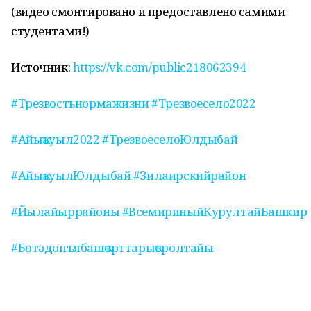
(видео смонтировано и предоставлено самими
студентами!)
Источник:
https://vk.com/public218062394
#Трезвостьнормажизни
#Трезвоесело2022
#Айыҡауыл2022
#ТрезвоеселоЮлдыбай
#АйыҡауылЮлдыбай
#Зилаирскийрайон
#Йылайыррайоны
#ВсемириныйКурултайБашкир
#
Бөтәдонъябашҡорттарыҡоролтайы