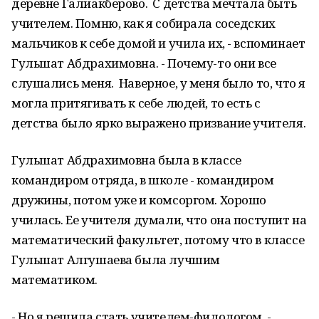
деревне Галиакберово. C детства мечтала быть
учителем. Помню, как я собирала соседских
мальчиков к себе домой и учила их, - вспоминает
Гульшат Абдрахимовна. - Почему-то они все
слушались меня. Наверное, у меня было то, что я
могла притягивать к себе людей, то есть с
детства было ярко выражено призвание учителя.
Гульшат Абдрахимовна была в классе
командиром отряда, в школе - командиром
дружины, потом уже и комсоргом. Хорошо
училась. Ее учителя думали, что она поступит на
математический факультет, потому что в классе
Гульшат Алгушаева была лучшим
математиком.
- Но я решила стать учителем-филологом, -