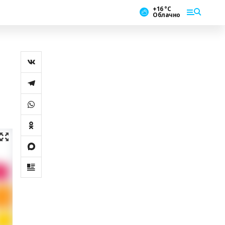
+16 °С
Облачно