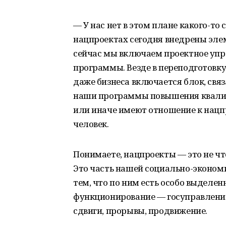
— У нас нет в этом плане какого-то 
нацпроектах сегодня внедрены элем
сейчас мы включаем проектное упр
программы. Везде в переподготов
даже бизнеса включается блок, свя
наши программы повышения квали
или иначе имеют отношение к нацпр
человек.
Понимаете, нацпроекты — это не чт
Это часть нашей социально-эконом
тем, что по ним есть особо выделенн
функционирование — госуправление,
сдвиги, прорывы, продвижение.