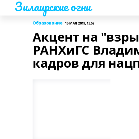
Зилаирские огни
Образование
15 МАЯ 2019, 13:52
Акцент на "взры
РАНХиГС Владим
кадров для нац