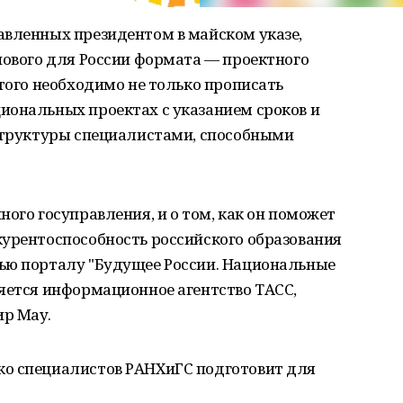
авленных президентом в майском указе,
нового для России формата — проектного
этого необходимо не только прописать
иональных проектах с указанием сроков и
сструктуры специалистами, способными
ого госуправления, и о том, как он поможет
курентоспособность российского образования
ью порталу "Будущее России. Национальные
яется информационное агентство ТАСС,
ир Мау.
ко специалистов РАНХиГС подготовит для