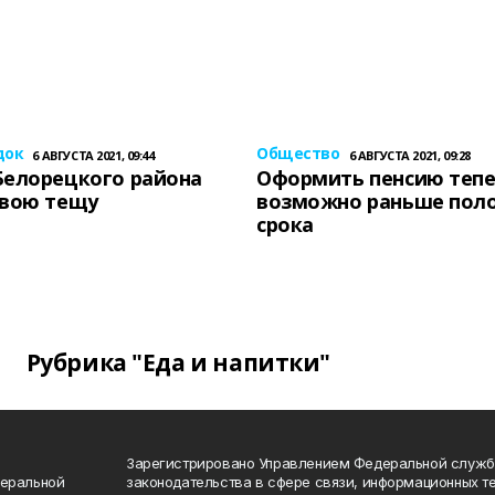
док
Общество
6 АВГУСТА 2021, 09:44
6 АВГУСТА 2021, 09:28
Белорецкого района
Оформить пенсию теп
свою тещу
возможно раньше пол
срока
Рубрика "Еда и напитки"
Зарегистрировано Управлением Федеральной служб
деральной
законодательства в сфере связи, информационных т