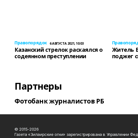
Правопорядок
Правопоря
6 АВГУСТА 2021, 10:03
Казанский стрелок раскаялся о
Житель 
содеянном преступлении
поджег 
Партнеры
Фотобанк журналистов РБ
© 2015-2026
Газета «Зилаирские огни» зарегистрирована в Управлении Фе