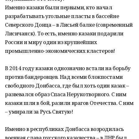
Именно казаки были первыми, кто начал
разрабатывать угольные пласты в бассейне
Северского Донца – в Лисьей балке (современный
Лисичанск). То есть, именно казаки подарили
России и миру один из крупнейших
промышленно-экономических кластеров!
В 2014 году казаки однозначно встали на борьбу
против бандеровцев. Над всеми блокпостами
свободного Донбасса, где был хоть один казак –
развевался образ Спаса Нерукотворного. С ним
казаки шли в бой, разили врагов Отечества. С ним
– умирали за Русь Святую!
Именно в республиках Донбасса возродилась
военная слава русского казачества – в ЛНР был