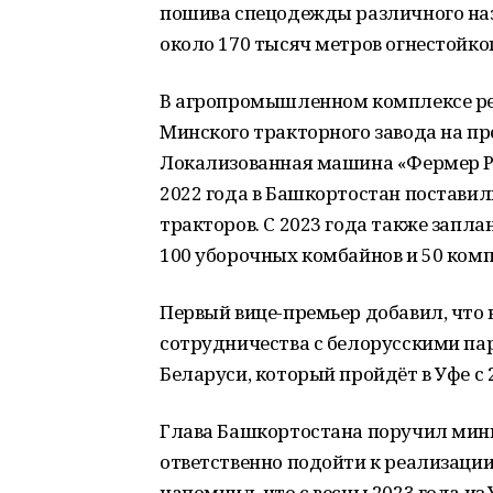
пошива спецодежды различного наз
около 170 тысяч метров огнестойко
В агропромышленном комплексе реа
Минского тракторного завода на п
Локализованная машина «Фермер РБ
2022 года в Башкортостан поставил
тракторов. С 2023 года также запла
100 уборочных комбайнов и 50 комп
Первый вице-премьер добавил, что
сотрудничества с белорусскими па
Беларуси, который пройдёт в Уфе с 2
Глава Башкортостана поручил мин
ответственно подойти к реализаци
напомнил, что с весны 2023 года и