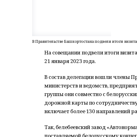
В Правительстве Башкортостана подвели итоги визита
На совещании подвели итоги визита 
21 января 2023 года.
В состав делегации вошли члены П
министерств и ведомств, предприят
группы они совместно с белорусск
дорожной карты по сотрудничеству
включает более 130 направлений р
Так, белебеевский завод «Автонор
поставляемой белорусскому концер