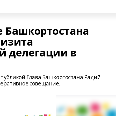
е Башкортостана
визита
й делегации в
спубликой Глава Башкортостана Радий
перативное совещание.