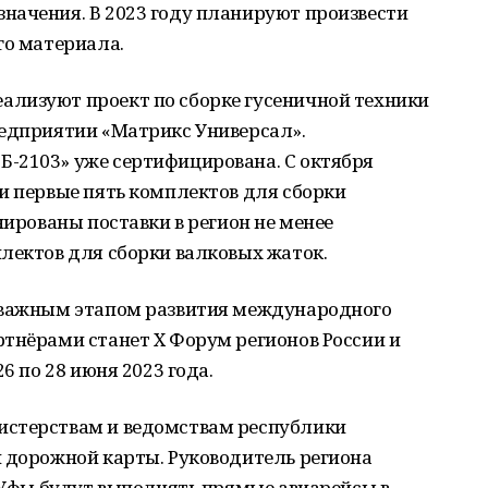
начения. В 2023 году планируют произвести
го материала.
лизуют проект по сборке гусеничной техники
редприятии «Матрикс Универсал».
-2103» уже сертифицирована. С октября
и первые пять комплектов для сборки
нированы поставки в регион не менее
лектов для сборки валковых жаток.
 важным этапом развития международного
ртнёрами станет X Форум регионов России и
6 по 28 июня 2023 года.
истерствам и ведомствам республики
и дорожной карты. Руководитель региона
з Уфы будут выполнять прямые авиарейсы в