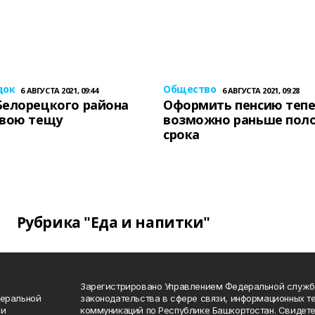
док
Общество
6 АВГУСТА 2021, 09:44
6 АВГУСТА 2021, 09:28
Белорецкого района
Оформить пенсию теп
свою тещу
возможно раньше пол
срока
Рубрика "Еда и напитки"
Зарегистрировано Управлением Федеральной служб
деральной
законодательства в сфере связи, информационных т
 и
коммуникаций по Республике Башкортостан. Свидете