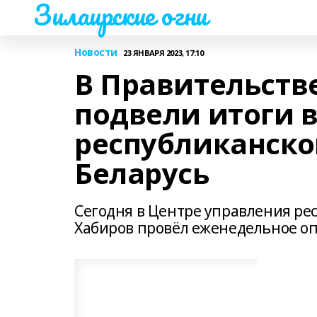
Зилаирские огни
Новости
23 ЯНВАРЯ 2023, 17:10
В Правительств
подвели итоги 
республиканско
Беларусь
Сегодня в Центре управления ре
Хабиров провёл еженедельное о