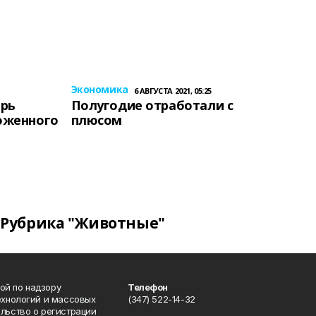
Экономика
6 АВГУСТА 2021, 05:25
ерь
Полугодие отработали с
оженного
плюсом
Рубрика "Животные"
ой по надзору
Телефон
ехнологий и массовых
(347) 522-14-32
льство о регистрации