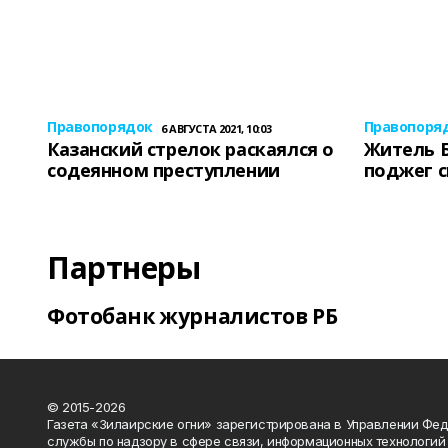
Правопорядок
Правопоря
6 АВГУСТА 2021, 10:03
Казанский стрелок раскаялся о
Житель 
содеянном преступлении
поджег 
Партнеры
Фотобанк журналистов РБ
© 2015-2026
Газета «Зилаирские огни» зарегистрирована в Управлении Фе
службы по надзору в сфере связи, информационных технологий