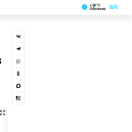
+28 °С
Облачно
в