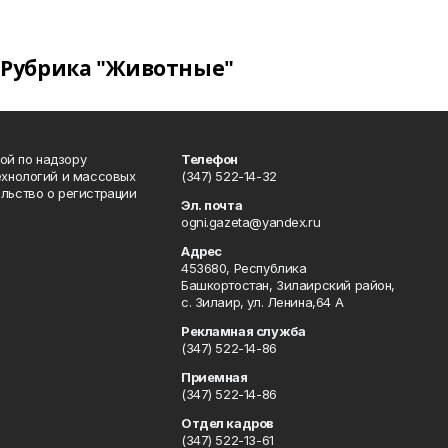
Рубрика "Животные"
ой по надзору
Телефон
ехнологий и массовых
(347) 522-14-32
льство о регистрации
Эл. почта
ogni.gazeta@yandex.ru
Адрес
453680, Республика
Башкортостан, Зилаирский район,
с. Зилаир, ул. Ленина,64 А
Рекламная служба
(347) 522-14-86
Приемная
(347) 522-14-86
Отдел кадров
(347) 522-13-61