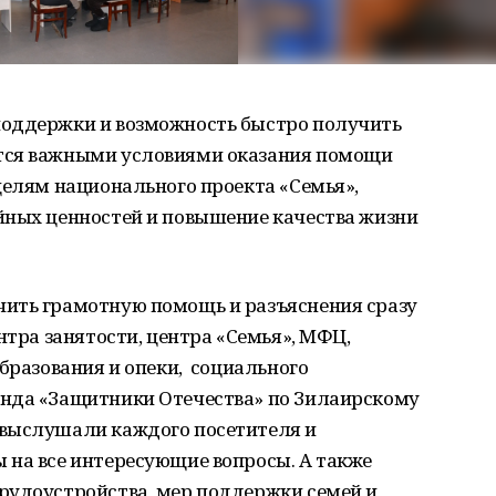
поддержки и возможность быстро получить
тся важными условиями оказания помощи
целям национального проекта «Семья»,
йных ценностей и повышение качества жизни
ить грамотную помощь и разъяснения сразу
нтра занятости, центра «Семья», МФЦ,
образования и опеки, социального
онда «Защитники Отечества» по Зилаирскому
 выслушали каждого посетителя и
 на все интересующие вопросы. А также
рудоустройства, мер поддержки семей и