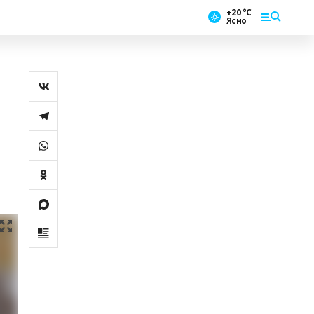
+20 °С
Ясно
и