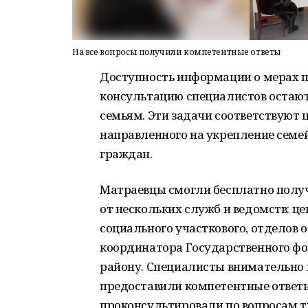
На все вопросы получили компетентные ответы
Доступность информации о мерах 
консультацию специалистов остаю
семьям. Эти задачи соответствуют 
направленного на укрепление семе
граждан.
Матраевцы смогли бесплатно получ
от нескольких служб и ведомств: це
социального участкового, отделов 
координатора Государственного ф
району. Специалисты внимательно
предоставили компетентные ответы
проконсультировали по вопросам т