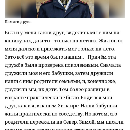
Памяти друга
Был и у меня такой друг, виделись мы с ним на
каникулах, да и то – только на летних. Жил он от
меня далеко и приезжать мог только на лето.
Зато всё это время было нашим… Причём эта
дружба была проверена поколениями. Сначала
дружили моя и его бабушки, затем дружили
наши с ним родители семьями, и, конечно же,
дружили мы, их дети. Тем более разницы в
возрасте практически не было. Родился мой
друг, как и я, в нашем Зилаире. Наши бабушки
жили практически по соседству. Но потом, его
родители переехали на Север. Зимой, мы писали
письма друг-другу и ждали этих самых каникул.