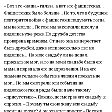
– Вот это «наша» гильза, а вот это фашистская…
Фашистских было больше… Но то, что в будущем
повторится война с фашистами подумать тогда
мы не могли… Потом мы закончили школу и
виделись уже реже. Но дружба детства
проверена временем. От него она не перестает
быть дружбой, даже если несколько лет не
виделись… На мою свадьбу он не попал,
приехать не мог, зато на моей свадьбе была его
мама и передала его поздравления. И на его
знаменательное событие в жизни я поехать не
мог… Но мы смотрели эти события на
видеокассетах и рады были даже такому
«присутствию». Помню, посмотрев его свадьбу, я
спросил: – Почему ты свою жену всю свадьбу
носил на руках? А он ответил просто: – Потому