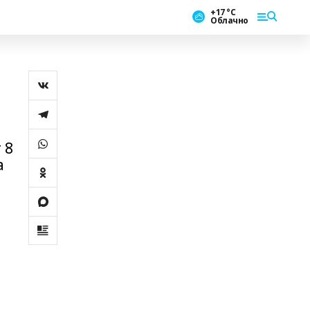
+17 °С
Облачно
 8
а