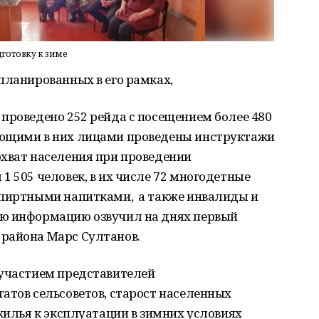
готовку к зиме
планированных в его рамках,
проведено 252 рейда с посещением более 480
ающими в них лицами проведены инструктажи
охват населения при проведении
1 505 человек, в их числе 72 многодетные
спиртными напитками, а также инвалиды и
ую информацию озвучил на днях первый
района Марс Султанов.
 участием представителей
атов сельсоветов, старост населенных
жилья к эксплуатации в зимних условиях