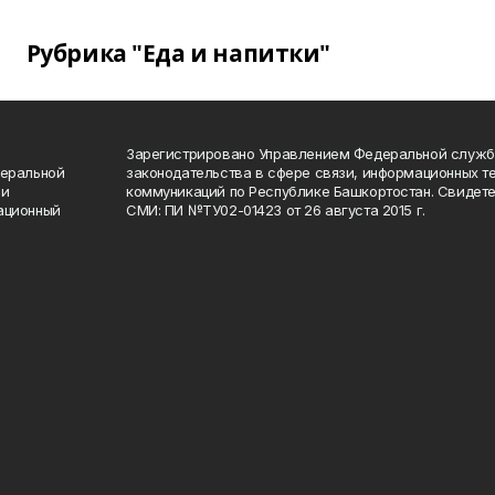
Рубрика "Еда и напитки"
Зарегистрировано Управлением Федеральной служб
деральной
законодательства в сфере связи, информационных т
 и
коммуникаций по Республике Башкортостан. Свидете
ационный
СМИ: ПИ №ТУ02-01423 от 26 августа 2015 г.