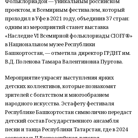
Фольклориадой — уникальным российском
проектом, и Всемирным фестивалем, который
проходил в Уфе в 2021 году, объединив 37 стран:
одним из мероприятий станет выставка
«Наследие VI Всемирной фольклориады CIOFF®»
в Национальном музее Республики
Башкортостан, — отметила директор ГРДНТ им.
В.Д. Поленова Тамара Валентиновна Пуртова.
Мероприятие украсят выступления ярких
детских коллективов, которые познакомят
зрителей с богатством и многообразием
народного искусства. Эстафету фестиваля
Республике Башкортостан символично передаст
детский состав Государственного ансамбля
песни и танца Республики Татарстан, где в 2024
состоялась II Всероссийская детская