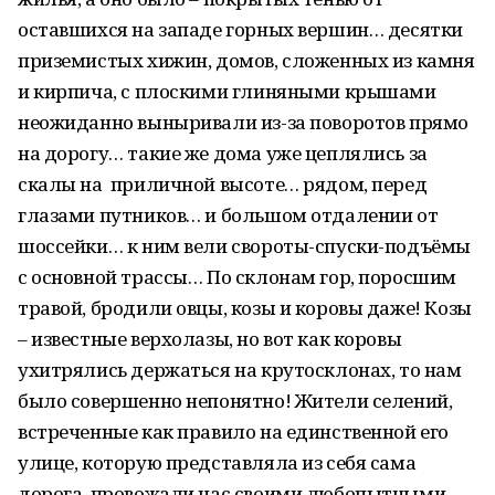
оставшихся на западе горных вершин… десятки
приземистых хижин, домов, сложенных из камня
и кирпича, с плоскими глиняными крышами
неожиданно выныривали из-за поворотов прямо
на дорогу… такие же дома уже цеплялись за
скалы на приличной высоте… рядом, перед
глазами путников… и большом отдалении от
шоссейки… к ним вели свороты-спуски-подъёмы
с основной трассы… По склонам гор, поросшим
травой, бродили овцы, козы и коровы даже! Козы
– известные верхолазы, но вот как коровы
ухитрялись держаться на крутосклонах, то нам
было совершенно непонятно! Жители селений,
встреченные как правило на единственной его
улице, которую представляла из себя сама
дорога, провожали нас своими любопытными