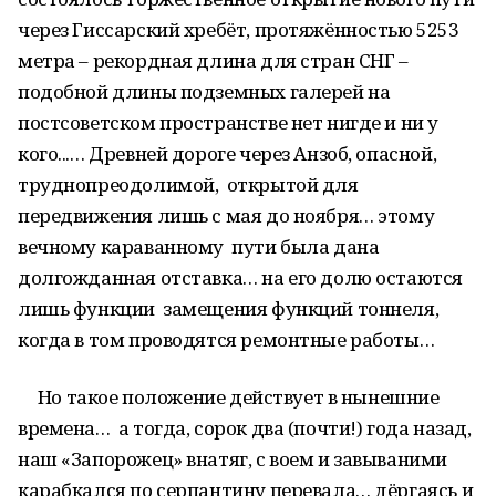
через Гиссарский хребёт, протяжённостью 5253
метра – рекордная длина для стран СНГ –
подобной длины подземных галерей на
постсоветском пространстве нет нигде и ни у
кого...… Древней дороге через Анзоб, опасной,
труднопреодолимой, открытой для
передвижения лишь с мая до ноября… этому
вечному караванному пути была дана
долгожданная отставка… на его долю остаются
лишь функции замещения функций тоннеля,
когда в том проводятся ремонтные работы…
Но такое положение действует в нынешние
времена… а тогда, сорок два (почти!) года назад,
наш «Запорожец» внатяг, с воем и завываними
карабкался по серпантину перевала… дёргаясь и