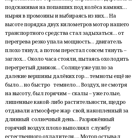
подскакивая на попавших под колёса камнях…
ныряя в промоины и выбираясь из них… На
высоте порядка двух километров мотор нашего
транспортного средства стал задыхаться… от
перегрева резко упала мощность… двигатель
плохо тянул, а потом перестал совсем тянуть –
заглох… Около часа стояли, пытаясь охолодить
перегретый движок… Солнце уже ушло за
далекие вершины далёких гор… темноты ещё не
было… но быстро темнело… Воздух, не смотря
на высоту, был горячим – скалы – уже голые,
лишенные какой-либо растительности, щедро
отдавали атмосфере жар свой, накопленный за
длинный солнечный день… Разряжённый
горячий воздух плохо выполнял службу
естественного охладителя…. Мотор остывал