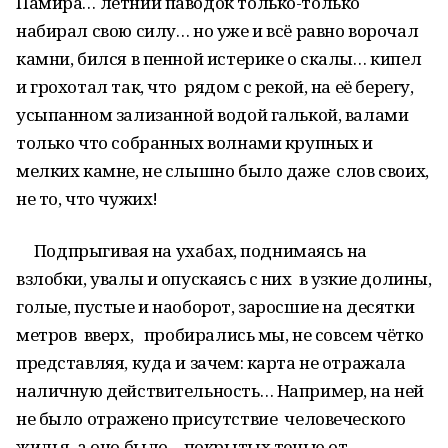
Памира… летний паводок только-только
набирал свою силу… но уже и всё равно ворочал
камни, бился в пенной истерике о скалы… кипел
и грохотал так, что рядом с рекой, на её берегу,
усыпанном зализанной водой галькой, валами
только что собранных волнами крупных и
мелких камне, не слышно было даже слов своих,
не то, что чужих!
Подпрыгивая на ухабах, поднимаясь на
взлобки, увалы и опускаясь с них в узкие долины,
голые, пустые и наоборот, заросшие на десятки
метров вверх, пробирались мы, не совсем чётко
представляя, куда и зачем: карта не отражала
наличную действительность… Например, на ней
не было отражено присутствие человеческого
жилья, а оно было – покрытых тенью от