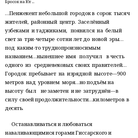
Бросок на Юг ...
…Пенжекент небольшой городок в сорок тысяч
жителей, районный центр. Заселённый
узбеками и таджиками, появился на белый
свет за три-четыре сотни лет до новой эры…
под каким-то труднопроизносимым
названием…нынешнее имя получил в честь
одного из средневековых своих правителей…
Городок пребывает на изрядной высоте—900
метров над уровнем моря…но подъём на
высоту был не заметен и не затруднён—в
силу своей продолжительности…километров в
десять.
Останавливаться и любоваться
наваливающимися горами Гиссарского и