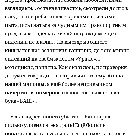
взглядами… останавливались, смотрели долго в
след… стаи ребятишек с криками и визгами
пытались гнаться за чудным им транспортным
средством – здесь таких «Запорожцев» ещё не
видели и не знали… На выезде из одного
кишлаков нас остановил гаишник, до того мирно
сидевший на своём желтом «Урале»…
мотоцикле, понятно. Как оказалось, не проверки
документов ради… а непривычного ему облика
нашей машины, а ещё более непривычном
начертания номерного знака, состоявшего из
букв «БАШ»…
Узнав адрес нашего убытия – Башкирию –
сильно удивился: эка даль! Ещё больше
поразился, когда услышал, что такое далёкое и