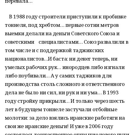
перевала…
В 1988 году строители приступили к пробивке
тоннеля, под хребтом… первые сотни метров
выемки делали на деньги Советского Союза и
советскими специалистами… Союз развалили в
том числе и с поддержкой таджикских
националистов…И баста: ни денег теперь, ни
умелых рабочих рук… инородцев либо изгнали
либо поубивали… А у самих таджиков для
производства столь сложного и ответственного
дела не было ни сил, ни рук и ни ума… В 1993
году стройку прикрыли… И только через шесть
лет в будущем тоннеле застучали отбойные
молотки: за дело взялись иранские работяги на
свои же иранские деньги! И уже в 2006 году
состоялось торжественное открытие нового пути