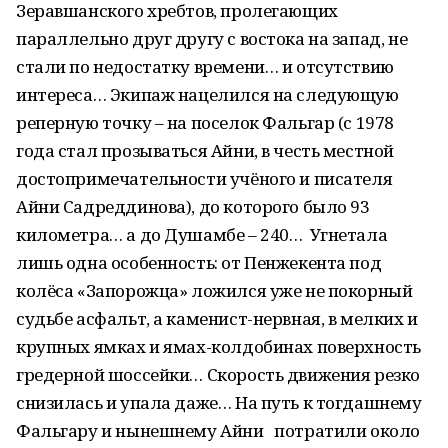
Зеравшанского хребтов, пролегающих
параллельно друг другу с востока на запад, не
стали по недостатку времени… и отсутствию
интереса… Экипаж нацелился на следующую
реперную точку – на поселок Фальгар (с 1978
года стал прозываться Айни, в честь местной
достопримечательности учёного и писателя
Айни Садреддинова), до которого было 93
километра… а до Душамбе – 240… Угнетала
лишь одна особенность: от Пенжекента под
колёса «Запорожца» ложился уже не покорный
судьбе асфальт, а каменист-нервная, в мелких и
крупных ямках и ямах-колдобинах поверхность
гредерной шоссейки… Скорость движения резко
снизилась и упала даже… На путь к тогдашнему
Фальгару и нынешнему Айни потратили около