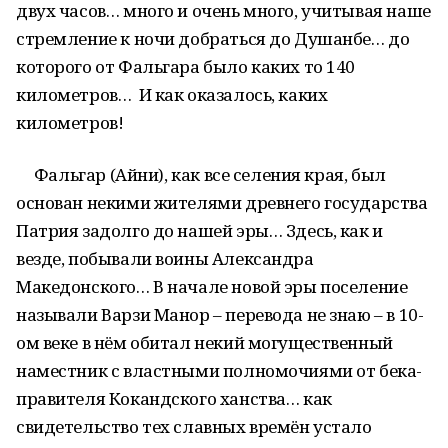
двух часов… много и очень много, учитывая наше
стремление к ночи добраться до Душанбе… до
которого от Фальгара было каких то 140
километров… И как оказалось, каких
километров!
Фальгар (Айни), как все селения края, был
основан некими жителями древнего государства
Патрия задолго до нашей эры… Здесь, как и
везде, побывали воины Александра
Македонского… В начале новой эры поселение
называли Варзи Манор – перевода не знаю – в 10-
ом веке в нём обитал некий могущественный
наместник с властными полномочиями от бека-
правителя Кокандского ханства… как
свидетельство тех славных времён устало