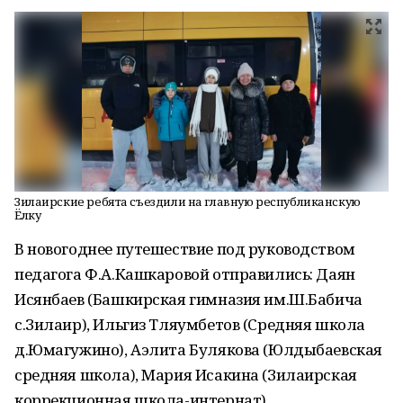
Зилаирские ребята съездили на главную республиканскую
Ёлку
В новогоднее путешествие под руководством
педагога Ф.А.Кашкаровой отправились: Даян
Исянбаев (Башкирская гимназия им.Ш.Бабича
с.Зилаир), Ильгиз Тляумбетов (Средняя школа
д.Юмагужино), Аэлита Булякова (Юлдыбаевская
средняя школа), Мария Исакина (Зилаирская
коррекционная школа-интернат).