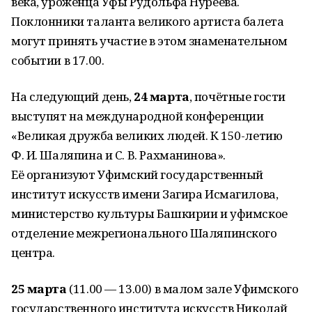
века, уроженца Уфы Рудольфа Нуреева.
Поклонники таланта великого артиста балета
могут принять участие в этом знаменательном
событии в 17.00.
На следующий день,
24 марта
, почётные гости
выступят на международной конференции
«Великая дружба великих людей. К 150-летию
Ф. И. Шаляпина и С. В. Рахманинова».
Её организуют Уфимский государственный
институт искусств имени Загира Исмагилова,
министерство культуры Башкирии и уфимское
отделение межрегионального Шаляпинского
центра.
25 марта
(11.00 — 13.00) в малом зале Уфимского
государственного института искусств Николай