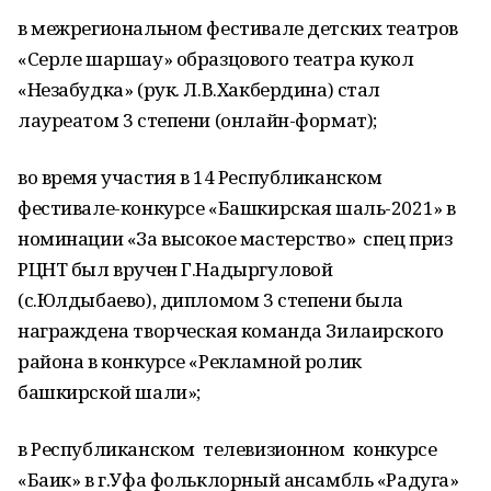
в межрегиональном фестивале детских театров
«Серле шаршау» образцового театра кукол
«Незабудка» (рук. Л.В.Хакбердина) стал
лауреатом 3 степени (онлайн-формат);
во время участия в 14 Республиканском
фестивале-конкурсе «Башкирская шаль-2021» в
номинации «За высокое мастерство» спец приз
РЦНТ был вручен Г.Надыргуловой
(с.Юлдыбаево), дипломом 3 степени была
награждена творческая команда Зилаирского
района в конкурсе «Рекламной ролик
башкирской шали»;
в Республиканском телевизионном конкурсе
«Баик» в г.Уфа фольклорный ансамбль «Радуга»