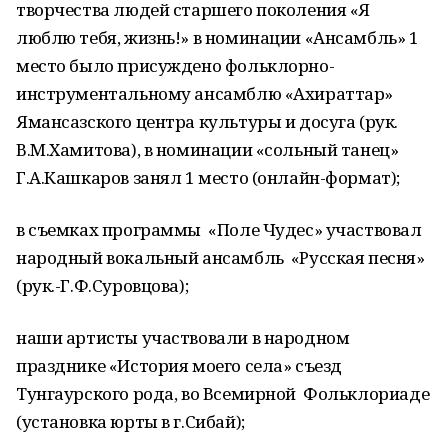
творчества людей старшего поколения «Я
люблю тебя, жизнь!» в номинации «Ансамбль» 1
место было присуждено фольклорно-
инструментальному ансамблю «Ахираттар»
Ямансазского центра культуры и досуга (рук.
В.М.Хамитова), в номинации «сольный танец»
Г.А.Кашкаров занял 1 место (онлайн-формат);
в съемках программы «Поле Чудес» участвовал
народный вокальный ансамбль «Русская песня»
(рук.-Г.Ф.Суровцова);
наши артисты участвовали в народном
празднике «История моего села» съезд
Тунгаурского рода, во Всемирной Фольклориаде
(установка юрты в г.Сибай);