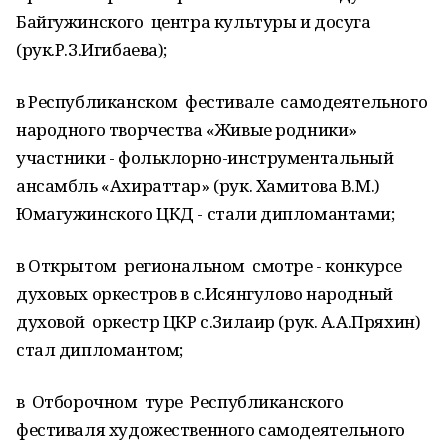
Байгужинского центра культуры и досуга
(рук.Р.З.Игибаева);
в Республиканском фестивале самодеятельного
народного творчества «Живые родники»
участники - фольклорно-инструментальный
ансамбль «Ахираттар» (рук. Хамитова В.М.)
Юмагужинского ЦКД - стали дипломантами;
в Открытом региональном смотре - конкурсе
духовых оркестров в с.Исянгулово народный
духовой оркестр ЦКР с.Зилаир (рук. А.А.Пряхин)
стал дипломантом;
в Отборочном туре Республиканского
фестиваля художественного самодеятельного