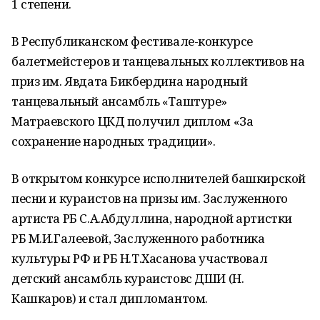
1 степени.
В Республиканском фестивале-конкурсе
балетмейстеров и танцевальных коллективов на
приз им. Явдата Бикбердина народный
танцевальный ансамбль «Таштуре»
Матраевского ЦКД получил диплом «За
сохранение народных традиции».
В открытом конкурсе исполнителей башкирской
песни и кураистов на призы им. Заслуженного
артиста РБ С.А.Абдуллина, народной артистки
РБ М.И.Галеевой, Заслуженного работника
культуры РФ и РБ Н.Т.Хасанова участвовал
детский ансамбль кураистовс ДШИ (Н.
Кашкаров) и стал дипломантом.