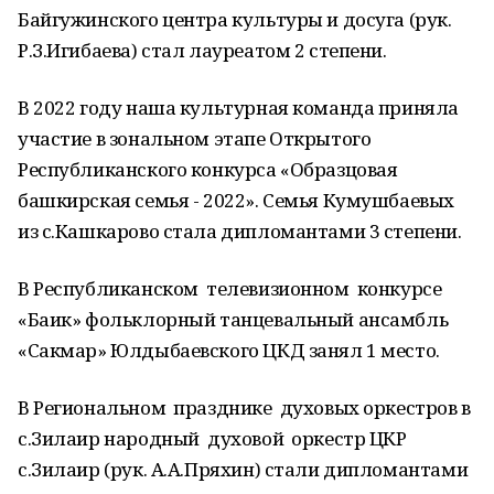
Байгужинского центра культуры и досуга (рук.
Р.З.Игибаева) стал лауреатом 2 степени.
В 2022 году наша культурная команда приняла
участие в зональном этапе Открытого
Республиканского конкурса «Образцовая
башкирская семья - 2022». Семья Кумушбаевых
из с.Кашкарово стала дипломантами 3 степени.
В Республиканском телевизионном конкурсе
«Баик» фольклорный танцевальный ансамбль
«Сакмар» Юлдыбаевского ЦКД занял 1 место.
В Региональном празднике духовых оркестров в
с.Зилаир народный духовой оркестр ЦКР
с.Зилаир (рук. А.А.Пряхин) стали дипломантами