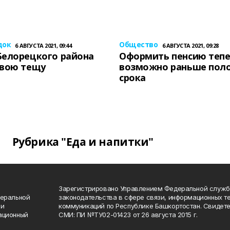
док
Общество
6 АВГУСТА 2021, 09:44
6 АВГУСТА 2021, 09:28
Белорецкого района
Оформить пенсию теп
свою тещу
возможно раньше пол
срока
Рубрика "Еда и напитки"
Зарегистрировано Управлением Федеральной служб
деральной
законодательства в сфере связи, информационных т
 и
коммуникаций по Республике Башкортостан. Свидете
ационный
СМИ: ПИ №ТУ02-01423 от 26 августа 2015 г.