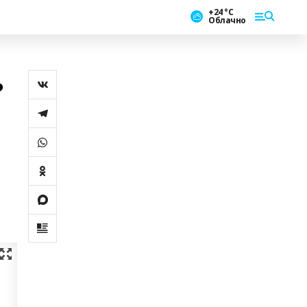
+24 °С
Облачно
ь