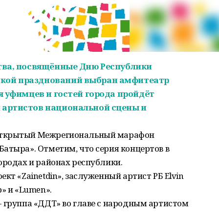
ства, посвящённые Дню Республики
дкой празднований выбран амфитеатр
ля уфимцев и гостей города пройдёт
 артистов национальной сцены и
Открытый Межрегиональный марафон
атыра». Отметим, что серия концертов в
ородах и районах республики.
кт «Zainetdin», заслуженный артист РБ Elvin
» и «Lumen».
 группа «ДДТ» во главе с народным артистом