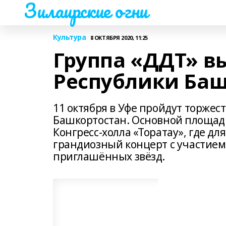
Зилаирские огни
Культура
8 ОКТЯБРЯ 2020, 11:25
Группа «ДДТ» вы
Республики Баш
11 октября в Уфе пройдут торже
Башкортостан. Основной площад
Конгресс-холла «Торатау», где дл
грандиозный концерт с участием
приглашённых звёзд.