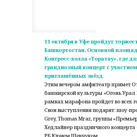
11 октября в Уфе пройдут торже
Башкортостан. Основной площа
Конгресс-холла «Торатау», где д
грандиозный концерт с участием
приглашённых звёзд.
Этим вечером амфитеатр примет 
башкирской культуры «Огонь Урал Б
рамках марафона пройдет во всех г
Свои выступления подарят: шоу-прое
Grey, Thomas Mraz, группы «Премьер
Хедлайнер праздничного концерта -
РБ Юрием Шевчуком.