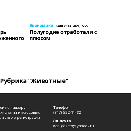
Экономика
6 АВГУСТА 2021, 05:25
ерь
Полугодие отработали с
оженного
плюсом
Рубрика "Животные"
ой по надзору
Телефон
ехнологий и массовых
(347) 522-14-32
льство о регистрации
Эл. почта
ogni.gazeta@yandex.ru