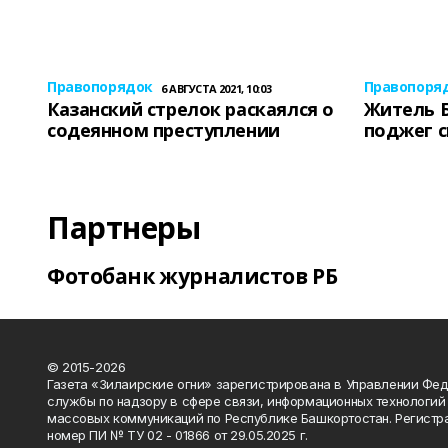
Правопорядок
Правопоря
6 АВГУСТА 2021, 10:03
Казанский стрелок раскаялся о
Житель 
содеянном преступлении
поджег 
Партнеры
Фотобанк журналистов РБ
© 2015-2026
Газета «Зилаирские огни» зарегистрирована в Управлении Фе
службы по надзору в сфере связи, информационных технологий
массовых коммуникаций по Республике Башкортостан. Регистр
номер ПИ № ТУ 02 - 01866 от 29.05.2025 г.