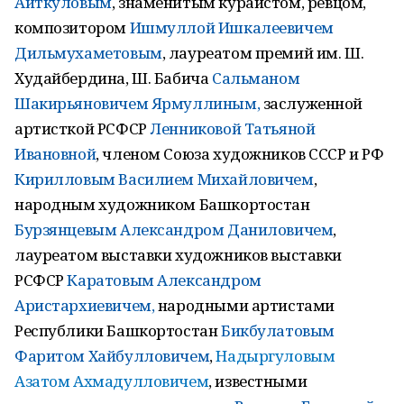
Аиткуловым
,
знаменитым кураистом, ревцом,
композитором
Ишмуллой Ишкалеевичем
Дильмухаметовым
, лауреатом премий им. Ш.
Худайбердина, Ш. Бабича
Сальманом
Шакирьяновичем Ярмуллиным,
заслуженной
артисткой РСФСР
Ленниковой Татьяной
Ивановной
, членом Союза художников СССР и РФ
Кирилловым Василием Михайловичем
,
народным художником Башкортостан
Бурзянцевым Александром Даниловичем
,
лауреатом выставки художников выставки
РСФСР
Каратовым Александром
Аристархиевичем,
народными артистами
Республики Башкортостан
Бикбулатовым
Фаритом Хайбулловичем
,
Надыргуловым
Азатом Ахмадулловичем
, известными