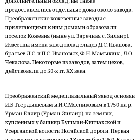
дополнительный оклад, им также
предоставлялись отдельные дома около завода.
Преображенские кожевенные заводы с
прилегающими к ним домами образовали
поселок Кожевня (ныне ул. Заречная с. Зилаир).
Известны имена заводовладельцев Д.С. Иванова,
братьев Л.С. и П.С. Ивановых, Ф.Н. Мамыкина, Л.О.
Чекалова. Некоторые из заводов, затем цехов,
действовали до 50-х гг. ХХ века.
Преображенский медеплавильный завод основан
И.Б.Твердышевым и И.С.Мясниковым в 1750 на р.
Урман-Елаир (Урман-Зилаир), на землях,
купленных у башкир Бушман-Кипчакской и
Усерганской волости Ногайской дороги. Первая
плавка меди состоялась 18 сентября 1750. В годы