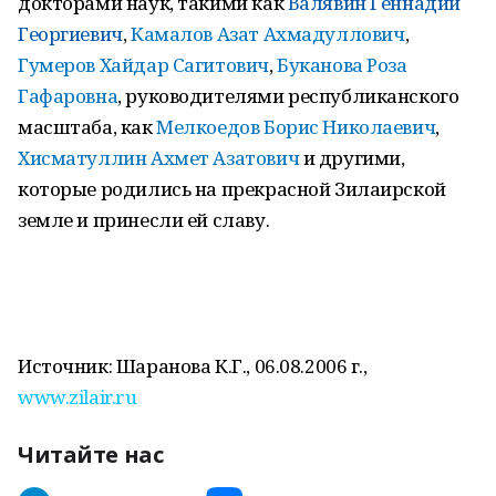
докторами наук, такими как
Валявин Геннадий
Георгиевич
,
Камалов Азат Ахмадуллович
,
Гумеров Хайдар Сагитович
,
Буканова Роза
Гафаровна
, руководителями республиканского
масштаба, как
Мелкоедов Борис Николаевич
,
Хисматуллин Ахмет Азатович
и другими,
которые родились на прекрасной Зилаирской
земле и принесли ей славу.
Источник: Шаранова К.Г., 06.08.2006 г.,
www.zilair.ru
Читайте нас